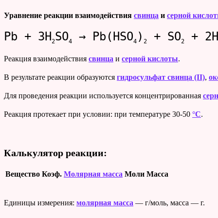
Уравнение реакции взаимодействия
свинца
и
серной кисло
Pb + 3H
SO
→ Pb(HSO
)
+ SO
+ 2
2
4
4
2
2
Реакция взаимодействия
свинца
и
серной кислоты
.
В результате реакции образуются
гидросульфат свинца (II)
,
ок
Для проведения реакции используется концентрированная
сер
Реакция протекает при условии: при температуре 30-50
°C
.
Калькулятор реакции:
Вещество
Коэф.
Молярная масса
Моли
Масса
Единицы измерения:
молярная масса
— г/моль, масса — г.