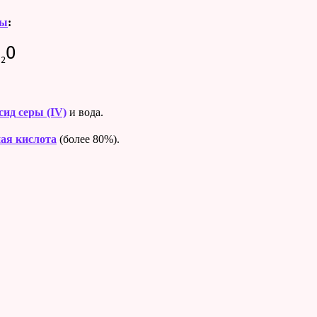
ты
:
H
O
2
сид серы (IV)
и вода.
ная кислота
(более 80%).