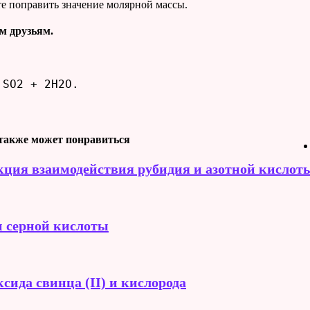
е поправить значение молярной массы.
м друзьям.
 SO2 + 2H2O.
также может понравиться
кция взаимодействия рубидия и азотной кислот
и серной кислоты
сида свинца (II) и кислорода