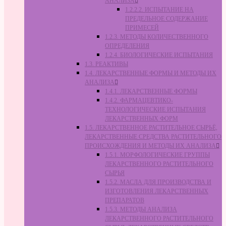
АНАЛИЗА
1.2.2.2. ИСПЫТАНИЕ НА
ПРЕДЕЛЬНОЕ СОДЕРЖАНИЕ
ПРИМЕСЕЙ
1.2.3. МЕТОДЫ КОЛИЧЕСТВЕННОГО
ОПРЕДЕЛЕНИЯ
1.2.4. БИОЛОГИЧЕСКИЕ ИСПЫТАНИЯ
1.3. РЕАКТИВЫ
1.4. ЛЕКАРСТВЕННЫЕ ФОРМЫ И МЕТОДЫ ИХ
АНАЛИЗА
1.4.1. ЛЕКАРСТВЕННЫЕ ФОРМЫ
1.4.2. ФАРМАЦЕВТИКО-
ТЕХНОЛОГИЧЕСКИЕ ИСПЫТАНИЯ
ЛЕКАРСТВЕННЫХ ФОРМ
1.5. ЛЕКАРСТВЕННОЕ РАСТИТЕЛЬНОЕ СЫРЬЁ,
ЛЕКАРСТВЕННЫЕ СРЕДСТВА РАСТИТЕЛЬНОГО
ПРОИСХОЖДЕНИЯ И МЕТОДЫ ИХ АНАЛИЗА
1.5.1. МОРФОЛОГИЧЕСКИЕ ГРУППЫ
ЛЕКАРСТВЕННОГО РАСТИТЕЛЬНОГО
СЫРЬЯ
1.5.2. МАСЛА ДЛЯ ПРОИЗВОДСТВА И
ИЗГОТОВЛЕНИЯ ЛЕКАРСТВЕННЫХ
ПРЕПАРАТОВ
1.5.3. МЕТОДЫ АНАЛИЗА
ЛЕКАРСТВЕННОГО РАСТИТЕЛЬНОГО