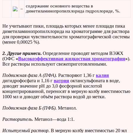
содержание основного вещества в
–
диметиламинопропилхлорида гидрохлориде, %.
Не учитывают пики, площадь которых менее площади пика
диметиламинопропилхлорида на хроматограмме для раствора
для проверки чувствительности хроматографической системы
(менее 0,00025 %).
2. Другие примеси
.
Определение проводят методом ВЭЖХ
(ОФС
«
Высокоэффективная жидкостная хроматография
»
).
Все растворы используют свежеприготовленными.
Подвижная фаза А (ПФА).
Растворяют 1,36 г
калия
дигидрофосфата и 1,16 г
натрия
октансульфоната в воде,
доводят значение рН до 3,0 фосфорной кислотой
концентрированной, переносят в мерную колбу вместимостью
1000 мл и доводят объём раствора водой до метки.
Подвижная фаза Б (ПФБ).
Метанол.
Растворитель.
Метанол—вода 1:1.
Испытуемый раствор
. В мерную колбу вместимостью 20 мл