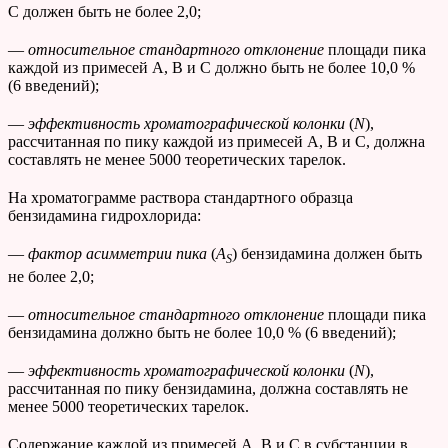
С должен быть не более 2,0;
—
относительное стандартного отклонение
площади пика
каждой из примесей А, В и С должно быть не более 10,0 %
(6 введений);
—
эффективность хроматографической колонки
(
N
),
рассчитанная по пику каждой из примесей А, В и С, должна
составлять не менее 5000 теоретических тарелок.
На хроматограмме раствора стандартного образца
бензидамина гидрохлорида:
—
фактор асимметрии
пика
(
A
) бензидамина должен быть
S
не более 2,0;
—
относительное стандартного отклонение
площади пика
бензидамина должно быть не более 10,0 % (6 введений);
—
эффективность хроматографической колонки
(
N
),
рассчитанная по пику бензидамина, должна составлять не
менее 5000 теоретических тарелок.
Содержание каждой из примесей А, В и С в субстанции в