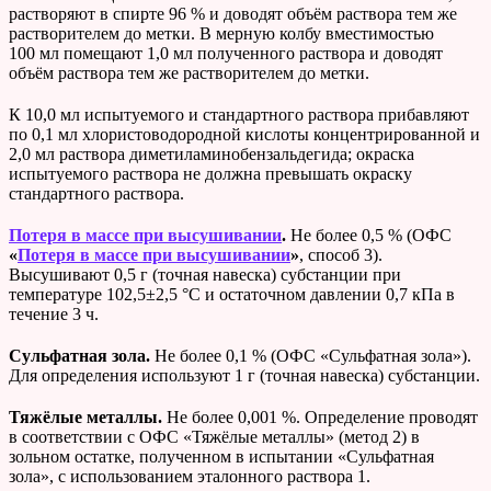
растворяют в спирте 96 % и доводят объём раствора тем же
растворителем до метки. В мерную колбу вместимостью
100 мл помещают 1,0 мл полученного раствора и доводят
объём раствора тем же растворителем до метки.
К 10,0 мл испытуемого и стандартного раствора прибавляют
по 0,1 мл хлористоводородной кислоты концентрированной и
2,0 мл раствора диметиламинобензальдегида; окраска
испытуемого раствора не должна превышать окраску
стандартного раствора.
Потеря в массе при высушивании
.
Не более 0,5 % (ОФС
«
Потеря в массе при высушивании
»
, способ 3).
Высушивают 0,5 г (точная навеска) субстанции при
температуре 102,5±2,5 °С и остаточном давлении 0,7 кПа в
течение 3 ч.
Сульфатная зола.
Не более 0,1 % (ОФС «Сульфатная зола»).
Для определения используют 1 г (точная навеска) субстанции.
Тяжёлые металлы.
Не более 0,001 %. Определение проводят
в соответствии с ОФС «Тяжёлые металлы» (метод 2) в
зольном остатке, полученном в испытании «Сульфатная
зола», с использованием эталонного раствора 1.