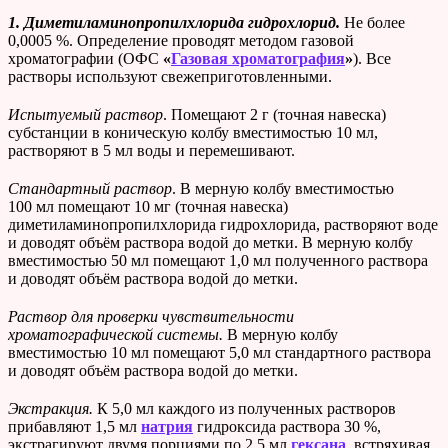
1. Диметиламинопропилхлорида гидрохлорид.
Не более
0,0005 %. Определение проводят методом газовой
хроматографии (ОФС
«
Газовая хроматография
»
). Все
растворы используют свежеприготовленными.
Испытуемый раствор
. Помещают 2 г (точная навеска)
субстанции в коническую колбу вместимостью 10 мл,
растворяют в 5 мл воды и перемешивают.
Стандартный раствор
. В мерную колбу вместимостью
100 мл помещают 10 мг (точная навеска)
диметиламинопропилхлорида гидрохлорида, растворяют воде
и доводят объём раствора водой до метки. В мерную колбу
вместимостью 50 мл помещают 1,0 мл полученного раствора
и доводят объём раствора водой до метки.
Раствор для проверки чувствительности
хроматографической системы.
В мерную колбу
вместимостью 10 мл помещают 5,0 мл стандартного раствора
и доводят объём раствора водой до метки.
Экстракция.
К 5,0 мл каждого из полученных растворов
прибавляют 1,5 мл
натрия
гидроксида раствора 30 %,
экстрагируют двумя порциями по 2,5 мл
гексана
, встряхивая