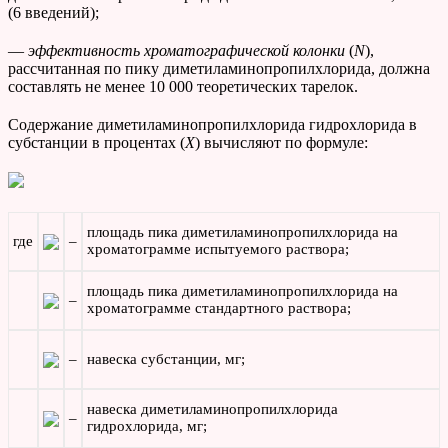
(6 введений);
—
эффективность хроматографической колонки
(
N
),
рассчитанная по пику диметиламинопропилхлорида, должна
составлять не менее 10 000 теоретических тарелок.
Содержание диметиламинопропилхлорида гидрохлорида в
субстанции в процентах (
Х
) вычисляют по формуле:
площадь пика диметиламинопропилхлорида на
где
–
хроматограмме испытуемого раствора;
площадь пика диметиламинопропилхлорида на
–
хроматограмме стандартного раствора;
–
навеска субстанции, мг;
навеска диметиламинопропилхлорида
–
гидрохлорида, мг;