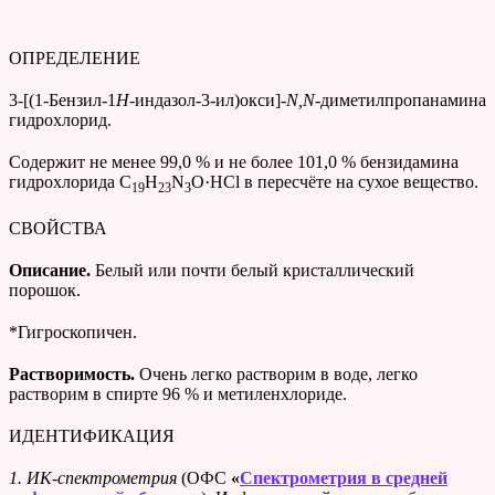
ОПРЕДЕЛЕНИЕ
3-[(1-Бензил-1
H
-индазол-3-ил)окси]-
N,N
-диметилпропанамина
гидрохлорид.
Содержит не менее 99,0 % и не более 101,0 % бензидамина
гидрохлорида C
H
N
O·HCl в пересчёте на сухое вещество.
19
23
3
СВОЙСТВА
Описание.
Белый или почти белый кристаллический
порошок.
*Гигроскопичен.
Растворимость.
Очень легко растворим в воде, легко
растворим в спирте 96 % и метиленхлориде.
ИДЕНТИФИКАЦИЯ
1. ИК-спектрометрия
(ОФС
«
Спектрометрия в средней