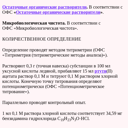
Остаточные органические растворители
.
В соответствии с
ОФС
«
Остаточные органические растворители
»
.
Микробиологическая чистота.
В соответствии с
ОФС «Микробиологическая чистота».
КОЛИЧЕСТВЕННОЕ ОПРЕДЕЛЕНИЕ
Определение проводят методом титриметрии (ОФС
«Титриметрия (титриметрические методы анализа)»).
Растворяют 0,3 г (точная навеска) субстанции в 100 мл
уксусной кислоты ледяной, прибавляют 15 мл
ртути
(II)
ацетата раствор 0,1 М и титруют 0,1 М раствором хлорной
кислоты. Конечную точку титрования определяют
потенциометрически (ОФС «Потенциометрическое
титрование»).
Параллельно проводят контрольный опыт.
1 мл 0,1 М раствора хлорной кислоты соответствует 34,59 мг
бензидамина гидрохлорида C
H
N
O·HCl.
19
23
3