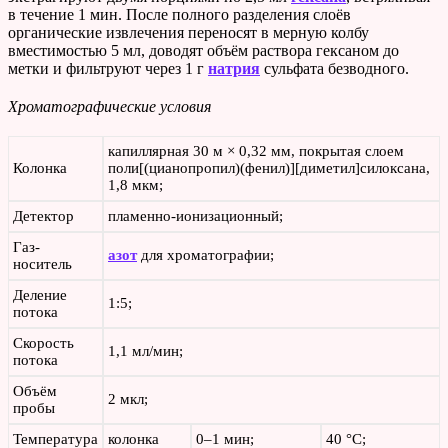
в течение 1 мин. После полного разделения слоёв
органические извлечения переносят в мерную колбу
вместимостью 5 мл, доводят объём раствора гексаном до
метки и фильтруют через 1 г
натрия
сульфата безводного.
Хроматографические условия
капиллярная 30 м × 0,32 мм, покрытая слоем
Колонка
поли[(цианопропил)(фенил)][диметил]силоксана,
1,8 мкм;
Детектор
пламенно-ионизационный;
Газ-
азот
для хроматографии;
носитель
Деление
1:5;
потока
Скорость
1,1 мл/мин;
потока
Объём
2 мкл;
пробы
Температура
колонка
0–1 мин;
40 °С;