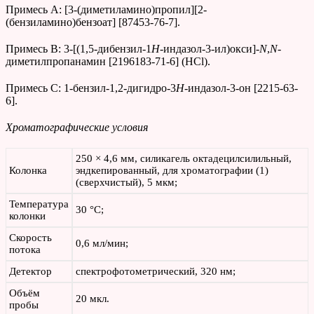
Примесь А: [3-(диметиламино)пропил][2-
(бензиламино)бензоат] [87453-76-7].
Примесь В: 3-[(1,5-дибензил-1
H
-индазол-3-ил)окси]-
N
,
N
-
диметилпропанамин [2196183-71-6] (HCl).
Примесь С: 1-бензил-1,2-дигидро-3
H
-индазол-3-он [2215-63-
6].
Хроматографические условия
250 × 4,6 мм, силикагель октадецилсилильный,
Колонка
эндкепированный, для хроматографии (1)
(сверхчистый), 5 мкм;
Температура
30 °С;
колонки
Скорость
0,6 мл/мин;
потока
Детектор
спектрофотометрический, 320 нм;
Объём
20 мкл.
пробы