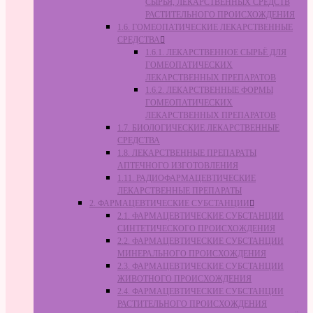
СЫРЬЯ, ЛЕКАРСТВЕННЫХ СРЕДСТВ
РАСТИТЕЛЬНОГО ПРОИСХОЖДЕНИЯ
1.6. ГОМЕОПАТИЧЕСКИЕ ЛЕКАРСТВЕННЫЕ
СРЕДСТВА
1.6.1. ЛЕКАРСТВЕННОЕ СЫРЬЁ ДЛЯ
ГОМЕОПАТИЧЕСКИХ
ЛЕКАРСТВЕННЫХ ПРЕПАРАТОВ
1.6.2. ЛЕКАРСТВЕННЫЕ ФОРМЫ
ГОМЕОПАТИЧЕСКИХ
ЛЕКАРСТВЕННЫХ ПРЕПАРАТОВ
1.7. БИОЛОГИЧЕСКИЕ ЛЕКАРСТВЕННЫЕ
СРЕДСТВА
1.8. ЛЕКАРСТВЕННЫЕ ПРЕПАРАТЫ
АПТЕЧНОГО ИЗГОТОВЛЕНИЯ
1.11. РАДИОФАРМАЦЕВТИЧЕСКИЕ
ЛЕКАРСТВЕННЫЕ ПРЕПАРАТЫ
2. ФАРМАЦЕВТИЧЕСКИЕ СУБСТАНЦИИ
2.1. ФАРМАЦЕВТИЧЕСКИЕ СУБСТАНЦИИ
СИНТЕТИЧЕСКОГО ПРОИСХОЖДЕНИЯ
2.2. ФАРМАЦЕВТИЧЕСКИЕ СУБСТАНЦИИ
МИНЕРАЛЬНОГО ПРОИСХОЖДЕНИЯ
2.3. ФАРМАЦЕВТИЧЕСКИЕ СУБСТАНЦИИ
ЖИВОТНОГО ПРОИСХОЖДЕНИЯ
2.4. ФАРМАЦЕВТИЧЕСКИЕ СУБСТАНЦИИ
РАСТИТЕЛЬНОГО ПРОИСХОЖДЕНИЯ