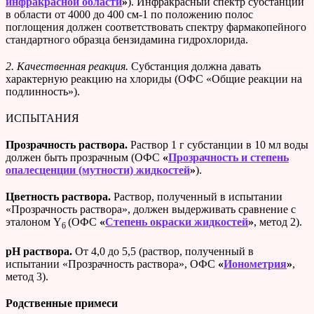
инфракрасной области
»
). Инфракрасный спектр субстанции
в области от 4000 до 400 см-1 по положению полос
поглощения должен соответствовать спектру фармакопейного
стандартного образца бензидамина гидрохлорида.
2. Качественная реакция.
Субстанция должна давать
характерную реакцию на хлориды (ОФС «Общие реакции на
подлинность»).
ИСПЫТАНИЯ
Прозрачность раствора.
Раствор 1 г субстанции в 10 мл воды
должен быть прозрачным (ОФС
«
Прозрачность и степень
опалесценции (мутности) жидкостей
»
).
Цветность раствора.
Раствор, полученный в испытании
«Прозрачность раствора», должен выдерживать сравнение с
эталоном Y
(ОФС
«
Степень окраски жидкостей
»
, метод 2).
6
рН раствора.
От 4,0 до 5,5 (раствор, полученный в
испытании «Прозрачность раствора», ОФС
«
Ионометрия
»
,
метод 3).
Родственные примеси