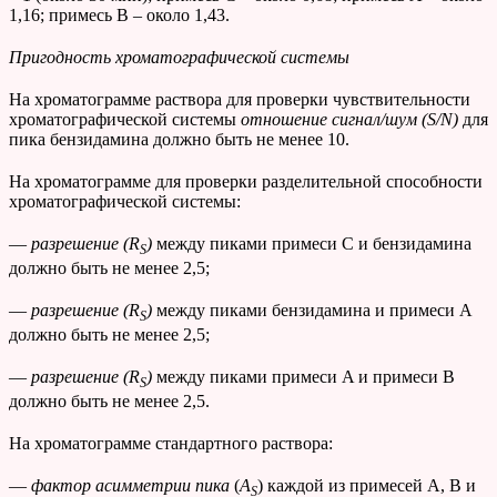
1,16; примесь В – около 1,43.
Пригодность хроматографической системы
На хроматограмме раствора для проверки чувствительности
хроматографической системы
отношение сигнал/шум (
S
/
N
)
для
пика бензидамина должно быть не менее 10.
На хроматограмме для проверки разделительной способности
хроматографической системы:
—
разрешение (
R
)
между пиками примеси С и бензидамина
S
должно быть не менее 2,5;
—
разрешение (
R
)
между пиками бензидамина и примеси A
S
должно быть не менее 2,5;
—
разрешение (
R
)
между пиками примеси A и примеси B
S
должно быть не менее 2,5.
На хроматограмме стандартного раствора:
—
фактор асимметрии
пика
(
A
) каждой из примесей А, В и
S