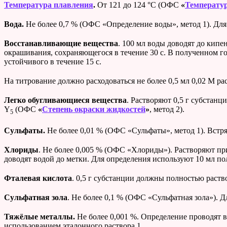
Температура плавления
.
От 121 до 124 °С (ОФС
«
Температу
Вода.
Не более 0,7 % (ОФС «Определение воды», метод 1). Для о
Восстанавливающие вещества
. 100 мл
воды доводят до кипен
окрашивания, сохраняющегося в течение 30 с. В полученном г
устойчивого в течение 15 с.
На титрование должно расходоваться не более 0,5 мл 0,02 М ра
Легко обугливающиеся вещества
. Растворяют 0,5 г
субстанци
Y
(ОФС
«
Степень окраски жидкостей
»
, метод 2).
5
Сульфаты.
Не более 0,01 % (ОФС «Сульфаты», метод 1). Встря
Хлориды
. Не более 0,005 % (ОФС «Хлориды»). Растворяют пр
доводят водой до метки. Для определения используют 10 мл по
Фталевая кислота
. 0,5 г
субстанции должны полностью раство
Сульфатная зола
. Не более 0,1 % (ОФС «Сульфатная зола»). Д
Тяжёлые металлы.
Не более 0,001 %. Определение проводят в
использованием эталонного раствора 1.