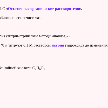
 ОФС
«
Остаточные органические растворители
»
.
биологическая чистота».
я (титриметрические методы анализа)»).
95 % и титруют 0,1 М раствором
натрия
гидроксида до изменения 
 бензойной кислоты С
Н
О
.
7
6
2