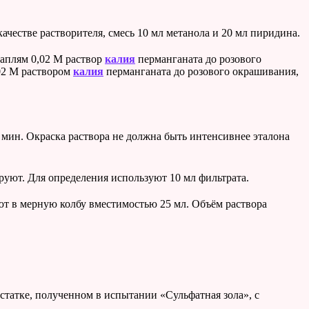
ачестве растворителя, смесь 10 мл метанола и 20 мл пиридина.
каплям 0,02 М раствор
калия
перманганата до розового
,02 М раствором
калия
перманганата до розового окрашивания,
мин. Окраска раствора не должна быть интенсивнее эталона
труют. Для определения используют 10 мл фильтрата.
т в мерную колбу вместимостью 25 мл. Объём раствора
статке, полученном в испытании «Сульфатная зола», с