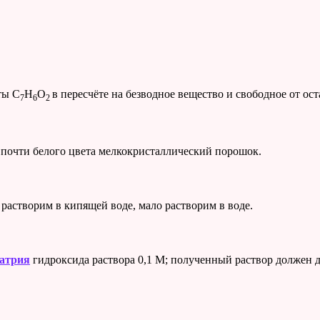
ты C
H
O
в пересчёте на безводное вещество и свободное от о
7
6
2
о почти белого цвета мелкокристаллический порошок.
 растворим в кипящей воде, мало растворим в воде.
атрия
гидроксида раствора 0,1 М; полученный раствор должен