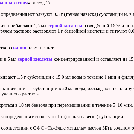
ра плавления
»
, метод 1).
пределения используют 0,3 г (точная навеска) субстанции и, в к
ия, прибавляют 1,5 мл
серной кислоты
разведённой 16 % и по 
орячем растворе растворяют 1 г бензойной кислоты и титруют 0
створа
калия
перманганата.
и в 5 мл
серной кислоты
концентрированной и оставляют на 15 
хивают 1,5 г субстанции с 15,0 мл воды в течение 1 мин и филь
и кипячении 1 г субстанции в 20 мл
воды, охлаждают и фильтрую
лученного раствора.
ряться в 10 мл
бензола при перемешивании в течение 5–10 мин.
ля определения используют 1 г (точная навеска) субстанции.
 соответствии с ОФС «Тяжёлые металлы» (метод 3Б) в зольном о