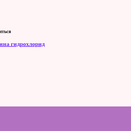
иться
аина гидрохлорид