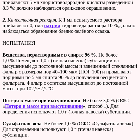
прибавляют 5 мл хлористоводородной кислоты разведённой
8,3 %; должно наблюдаться оранжевое окрашивание.
2. Качественная реакция.
К 1 мл испытуемого раствора
прибавляют 0,5 мл
натрия
гидроксида раствора 10 %;должно
наблюдаться образование бледно-зелёного осадка.
ИСПЫТАНИЯ
Вещества, нерастворимые в спирте 96 %
. Не более
1,0 %.Помещают 1,0 г (точная навеска) субстанции на
высушенный до постоянной массы и взвешенный стеклянный
фильтр с размером пор 40–100 мкм (ПОР 100) и промывают
порциями по 5 мл спирта 96 % до получения бесцветного
фильтрата. Фильтр с остатком высушивают до постоянной
массы при 102,5±2,5 °С.
Потеря в массе при
высушивании
. Не более 3,0 % (ОФС
«
Потеря в массе при высушивании
»
, способ 1). Для
определения используют 1,0 г (точная навеска) субстанции.
Сульфатная зола
. Не более 1,0 % (ОФС «Сульфатная зола»).
Для определения используют 1,0 г (точная навеска)
субстанции.