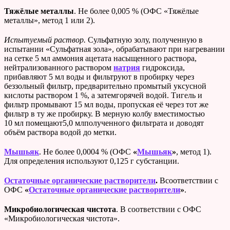
Тяжёлые
металлы
. Не более 0,005 % (ОФС «Тяжёлые
металлы», метод 1 или 2).
Испытуемый раствор.
Сульфатную золу, полученную в
испытании «Сульфатная зола», обрабатывают при нагревании
на сетке 5 мл аммония ацетата насыщенного раствора,
нейтрализованного раствором
натрия
гидроксида,
прибавляют 5 мл воды и фильтруют в пробирку через
беззольный фильтр, предварительно промытый уксусной
кислоты раствором 1 %, а затемгорячей водой. Тигель и
фильтр промывают 15 мл воды, пропуская её через тот же
фильтр в ту же пробирку. В мерную колбу вместимостью
10 мл помещают5,0 млполученного фильтрата и доводят
объём раствора водой до метки.
Мышьяк
. Не более 0,0004 % (ОФС
«
Мышьяк
»
, метод 1).
Для определения используют 0,125 г субстанции.
Остаточные органические растворители
.
Всоответствии с
ОФС
«
Остаточные органические растворители
»
.
Микробиологическая чистота
. В соответствии с ОФС
«Микробиологическая чистота».