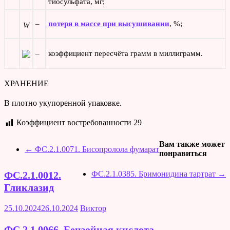
тиосульфата, мг;
–
потеря в массе при высушивании
, %;
W
–
коэффициент пересчёта грамм в миллиграмм.
ХРАНЕНИЕ
В плотно укупоренной упаковке.
Коэффициент востребованности
29
Вам также может
←
ФС.2.1.0071. Бисопролола фумарат
понравиться
ФС.2.1.0385. Бримонидина тартрат
→
ФС.2.1.0012.
Гликлазид
25.10.2024
26.10.2024
Виктор
ФС.2.1.0066. Бензойная кислота