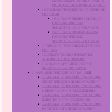
СЫРЬЯ, ЛЕКАРСТВЕННЫХ СРЕДСТВ
РАСТИТЕЛЬНОГО ПРОИСХОЖДЕНИЯ
1.6. ГОМЕОПАТИЧЕСКИЕ ЛЕКАРСТВЕННЫЕ
СРЕДСТВА
1.6.1. ЛЕКАРСТВЕННОЕ СЫРЬЁ ДЛЯ
ГОМЕОПАТИЧЕСКИХ
ЛЕКАРСТВЕННЫХ ПРЕПАРАТОВ
1.6.2. ЛЕКАРСТВЕННЫЕ ФОРМЫ
ГОМЕОПАТИЧЕСКИХ
ЛЕКАРСТВЕННЫХ ПРЕПАРАТОВ
1.7. БИОЛОГИЧЕСКИЕ ЛЕКАРСТВЕННЫЕ
СРЕДСТВА
1.8. ЛЕКАРСТВЕННЫЕ ПРЕПАРАТЫ
АПТЕЧНОГО ИЗГОТОВЛЕНИЯ
1.11. РАДИОФАРМАЦЕВТИЧЕСКИЕ
ЛЕКАРСТВЕННЫЕ ПРЕПАРАТЫ
2. ФАРМАЦЕВТИЧЕСКИЕ СУБСТАНЦИИ
2.1. ФАРМАЦЕВТИЧЕСКИЕ СУБСТАНЦИИ
СИНТЕТИЧЕСКОГО ПРОИСХОЖДЕНИЯ
2.2. ФАРМАЦЕВТИЧЕСКИЕ СУБСТАНЦИИ
МИНЕРАЛЬНОГО ПРОИСХОЖДЕНИЯ
2.3. ФАРМАЦЕВТИЧЕСКИЕ СУБСТАНЦИИ
ЖИВОТНОГО ПРОИСХОЖДЕНИЯ
2.4. ФАРМАЦЕВТИЧЕСКИЕ СУБСТАНЦИИ
РАСТИТЕЛЬНОГО ПРОИСХОЖДЕНИЯ