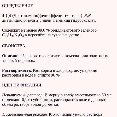
ОПРЕДЕЛЕНИЕ
4-{[4-(Диэтиламино)фенил](фенил)метилен}-
N
,
N
-
диэтилциклогекса-2,5-диен-1-иминия гидрооксалат.
Содержит не менее 99,0 % бриллиантового зелёного
C
H
N
O
в пересчёте на сухое вещество.
29
34
2
4
СВОЙСТВА
Описание.
Зеленовато-золотистые комочки или золотисто-
зелёный порошок.
Растворимость
. Растворим в хлороформе, умеренно
растворим в воде и спирте 96 %.
ИДЕНТИФИКАЦИЯ
Испытуемый раствор.
В мерную колбу вместимостью 50 мл
помещают 0,1 г субстанции, растворяют в воде и доводят
объём раствора водой до метки.
1. Качественная реакция.
К 5 мл испытуемого раствора