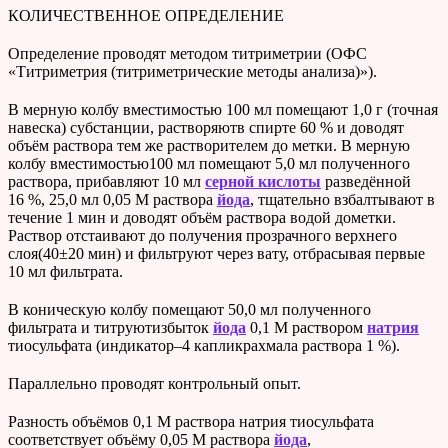
КОЛИЧЕСТВЕННОЕ ОПРЕДЕЛЕНИЕ
Определение проводят методом титриметрии (ОФС
«Титриметрия (титриметрические методы анализа)»).
В мерную колбу вместимостью 100 мл помещают 1,0 г (точная
навеска) субстанции, растворяютв спирте 60 % и доводят
объём раствора тем же растворителем до метки. В мерную
колбу вместимостью100 мл помещают 5,0 мл полученного
раствора, прибавляют 10 мл
серной кислоты
разведённой
16 %, 25,0 мл 0,05 М раствора
йода
, тщательно взбалтывают в
течение 1 мин и доводят объём раствора водой дометки.
Раствор отстаивают до получения прозрачного верхнего
слоя(40±20 мин) и фильтруют через вату, отбрасывая первые
10 мл фильтрата.
В коническую колбу помещают 50,0 мл полученного
фильтрата и титруютизбыток
йода
0,1 М раствором
натрия
тиосульфата (индикатор–4 капликрахмала раствора 1 %).
Параллельно проводят контрольный опыт.
Разность объёмов 0,1 М раствора натрия тиосульфата
соответствует объёму 0,05 М раствора
йода
,