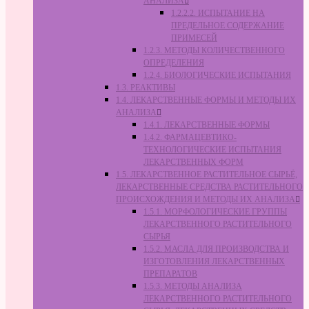
АНАЛИЗА
1.2.2.2. ИСПЫТАНИЕ НА
ПРЕДЕЛЬНОЕ СОДЕРЖАНИЕ
ПРИМЕСЕЙ
1.2.3. МЕТОДЫ КОЛИЧЕСТВЕННОГО
ОПРЕДЕЛЕНИЯ
1.2.4. БИОЛОГИЧЕСКИЕ ИСПЫТАНИЯ
1.3. РЕАКТИВЫ
1.4. ЛЕКАРСТВЕННЫЕ ФОРМЫ И МЕТОДЫ ИХ
АНАЛИЗА
1.4.1. ЛЕКАРСТВЕННЫЕ ФОРМЫ
1.4.2. ФАРМАЦЕВТИКО-
ТЕХНОЛОГИЧЕСКИЕ ИСПЫТАНИЯ
ЛЕКАРСТВЕННЫХ ФОРМ
1.5. ЛЕКАРСТВЕННОЕ РАСТИТЕЛЬНОЕ СЫРЬЁ,
ЛЕКАРСТВЕННЫЕ СРЕДСТВА РАСТИТЕЛЬНОГО
ПРОИСХОЖДЕНИЯ И МЕТОДЫ ИХ АНАЛИЗА
1.5.1. МОРФОЛОГИЧЕСКИЕ ГРУППЫ
ЛЕКАРСТВЕННОГО РАСТИТЕЛЬНОГО
СЫРЬЯ
1.5.2. МАСЛА ДЛЯ ПРОИЗВОДСТВА И
ИЗГОТОВЛЕНИЯ ЛЕКАРСТВЕННЫХ
ПРЕПАРАТОВ
1.5.3. МЕТОДЫ АНАЛИЗА
ЛЕКАРСТВЕННОГО РАСТИТЕЛЬНОГО