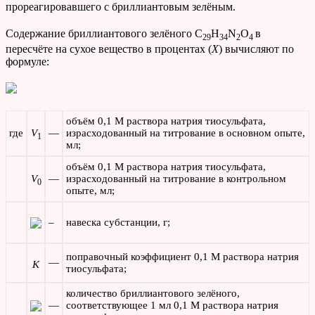
прореагировавшего с бриллиантовым зелёным.
Содержание бриллиантового зелёного С
Н
N
О
в
29
34
2
4
пересчёте на сухое вещество в процентах (
Х
) вычисляют по
формуле:
объём 0,1 М раствора натрия тиосульфата,
где
V
—
израсходованный на титрование в основном опыте,
1
мл;
объём 0,1 М раствора натрия тиосульфата,
V
—
израсходованный на титрование в контрольном
0
опыте, мл;
–
навеска субстанции, г;
поправочный коэффициент 0,1 М раствора натрия
—
K
тиосульфата;
количество бриллиантового зелёного,
—
соответствующее 1 мл 0,1 М раствора натрия