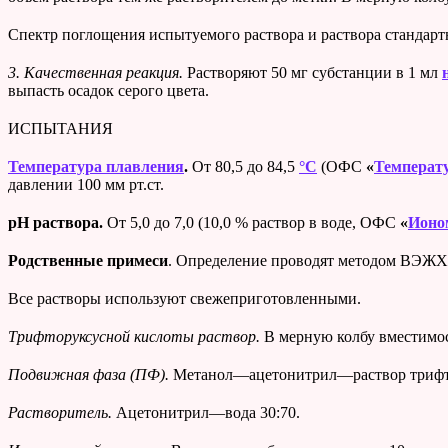
Спектр поглощения испытуемого раствора и раствора стандарт
3. Качественная реакция.
Растворяют 50 мг субстанции в 1 мл
выпасть осадок серого цвета.
ИСПЫТАНИЯ
Температура плавления
.
От 80,5 до 84,5
°C
(ОФС
«
Температ
давлении 100 мм рт.ст.
pH
раствора.
От 5,0 до 7,0 (10,0 % раствор в воде, ОФС
«
Ионо
Родственные примеси
. Определение проводят методом ВЭЖ
Все растворы используют свежеприготовленными.
Трифторуксусной кислоты раствор.
В мерную колбу вместимос
Подвижная фаза (ПФ).
Метанол—ацетонитрил—раствор трифто
Растворитель.
Ацетонитрил—вода 30:70.