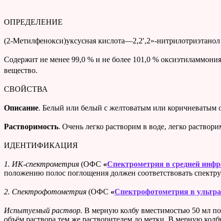
ОПРЕДЕЛЕНИЕ
(2-Метилфенокси)уксусная кислота—2,2′,2»-нитрилотриэтанол (
Cодержит не менее 99,0 % и не более 101,0 % оксиэтиламмони
вещество.
СВОЙСТВА
Описание
. Белый или белый с желтоватым или коричневатым 
Растворимость
. Очень легко растворим в воде, легко раствор
ИДЕНТИФИКАЦИЯ
1.
ИК-спектрометрия
(ОФС
«
Спектрометрия в средней инфр
положению полос поглощения должен соответствовать спектру
2.
Спектрофотометрия
(ОФС
«
Спектрофотометрия в ультра
Испытуемый раствор.
В мерную колбу вместимостью 50 мл по
объём раствора тем же растворителем до метки. В мерную колб