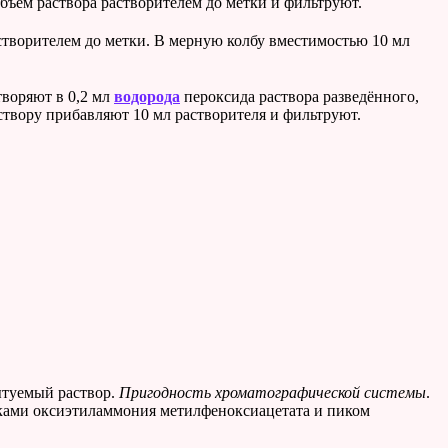
бъём раствора растворителем до метки и фильтруют.
створителем до метки. В мерную колбу вместимостью 10 мл
творяют в 0,2 мл
водорода
пероксида раствора разведённого,
створу прибавляют 10 мл растворителя и фильтруют.
ытуемый раствор.
Пригодность хроматографической системы
.
ами оксиэтиламмония метилфеноксиацетата и пиком