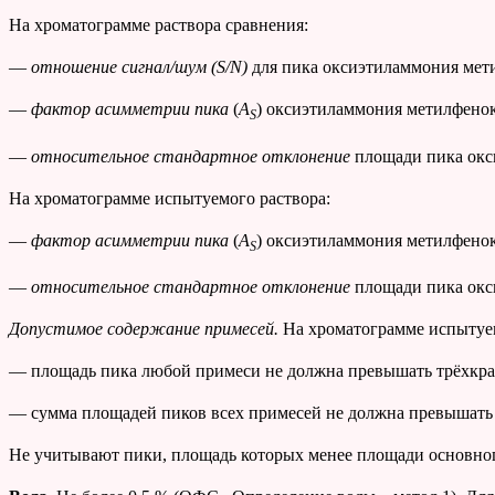
На хроматограмме раствора сравнения:
—
отношение сигнал/шум (
S
/
N
)
для пика оксиэтиламмония мети
—
фактор асимметрии
пика
(
A
) оксиэтиламмония метилфенокс
S
—
относительное стандартное отклонение
площади пика окси
На хроматограмме испытуемого раствора:
—
фактор асимметрии
пика
(
A
) оксиэтиламмония метилфенокс
S
—
относительное стандартное отклонение
площади пика окси
Допустимое содержание примесей.
На хроматограмме испытуем
— площадь пика любой примеси не должна превышать трёхкрат
— сумма площадей пиков всех примесей не должна превышать д
Не учитывают пики, площадь которых менее площади основного