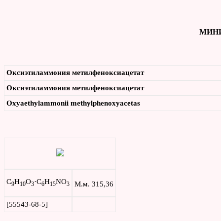
МИНИ
Оксиэтиламмония метилфеноксиацетат
Оксиэтиламмония метилфеноксиацетат
Oxyaethylammonii
methylphenoxyacetas
C
H
O
·C
H
NO
М.м. 315,36
9
10
3
6
15
3
[55543-68-5]