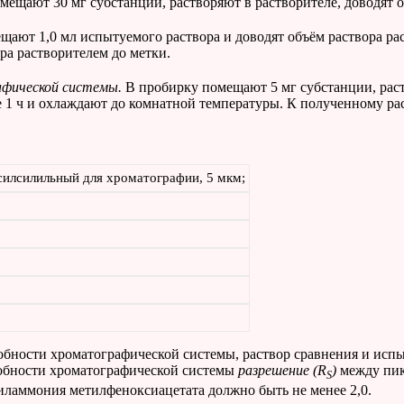
ещают 30 мг субстанции, растворяют в растворителе, доводят о
ают 1,0 мл испытуемого раствора и доводят объём раствора ра
ра растворителем до метки.
рафической системы.
В пробирку помещают 5 мг субстанции, рас
е 1 ч и охлаждают до комнатной температуры. К полученному ра
ксилсилильный
для хроматографии, 5 мкм;
обности хроматографической системы, раствор сравнения и исп
собности хроматографической системы
разрешение (
R
)
между пик
S
иламмония метилфеноксиацетата должно быть не менее 2,0.