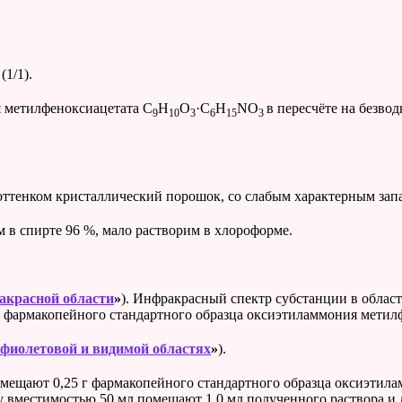
1/1).
я метилфеноксиацетата C
H
O
·C
H
NO
в пересчёте на безво
9
10
3
6
15
3
оттенком кристаллический порошок, со слабым характерным зап
им в спирте 96 %, мало растворим в хлороформе.
акрасной области
»
). Инфракрасный спектр субстанции в област
 фармакопейного стандартного образца оксиэтиламмония метил
фиолетовой и видимой областях
»
).
мещают 0,25 г фармакопейного стандартного образца оксиэтилам
у вместимостью 50 мл помещают 1,0 мл полученного раствора и 