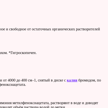
дное и свободное от остаточных органических растворителей
ахом. *Гигроскопичен.
и от 4000 до 400 см–1, снятый в диске с
калия
бромидом, по
феноксиацетата.
мония метилфеноксиацетата, растворяют в воде и доводят
доводят объём раствора водой до метки.