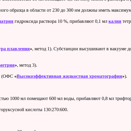
ного образца в области от 230 до 300 нм должны иметь максиму
натрия
гидроксида раствора 10 %, прибавляют 0,1 мл
калия
тетр
ура плавления
»
, метод 1). Субстанции высушивают в вакууме д
метрия
»
, метод 3).
Х (ОФС
«
Высокоэффективная жидкостная хроматография
»
).
тью 1000 мл помещают 600 мл воды, прибавляют 0,8 мл трифтору
руксусной кислоты 130:270:600.