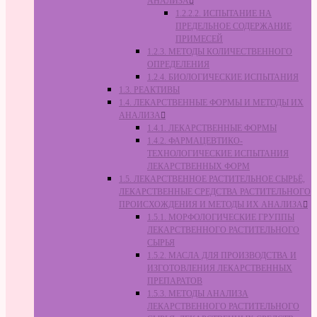
АНАЛИЗА
1.2.2.2. ИСПЫТАНИЕ НА
ПРЕДЕЛЬНОЕ СОДЕРЖАНИЕ
ПРИМЕСЕЙ
1.2.3. МЕТОДЫ КОЛИЧЕСТВЕННОГО
ОПРЕДЕЛЕНИЯ
1.2.4. БИОЛОГИЧЕСКИЕ ИСПЫТАНИЯ
1.3. РЕАКТИВЫ
1.4. ЛЕКАРСТВЕННЫЕ ФОРМЫ И МЕТОДЫ ИХ
АНАЛИЗА
1.4.1. ЛЕКАРСТВЕННЫЕ ФОРМЫ
1.4.2. ФАРМАЦЕВТИКО-
ТЕХНОЛОГИЧЕСКИЕ ИСПЫТАНИЯ
ЛЕКАРСТВЕННЫХ ФОРМ
1.5. ЛЕКАРСТВЕННОЕ РАСТИТЕЛЬНОЕ СЫРЬЁ,
ЛЕКАРСТВЕННЫЕ СРЕДСТВА РАСТИТЕЛЬНОГО
ПРОИСХОЖДЕНИЯ И МЕТОДЫ ИХ АНАЛИЗА
1.5.1. МОРФОЛОГИЧЕСКИЕ ГРУППЫ
ЛЕКАРСТВЕННОГО РАСТИТЕЛЬНОГО
СЫРЬЯ
1.5.2. МАСЛА ДЛЯ ПРОИЗВОДСТВА И
ИЗГОТОВЛЕНИЯ ЛЕКАРСТВЕННЫХ
ПРЕПАРАТОВ
1.5.3. МЕТОДЫ АНАЛИЗА
ЛЕКАРСТВЕННОГО РАСТИТЕЛЬНОГО