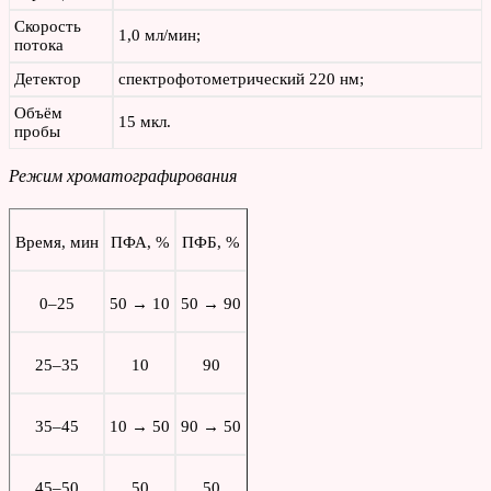
Скорость
1,0 мл/мин;
потока
Детектор
спектрофотометрический 220 нм;
Объём
15 мкл.
пробы
Режим хроматографирования
Время, мин
ПФА, %
ПФБ, %
0–25
50 → 10
50 → 90
25–35
10
90
35–45
10 → 50
90 → 50
45–50
50
50