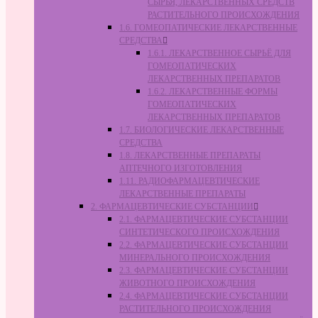
СЫРЬЯ, ЛЕКАРСТВЕННЫХ СРЕДСТВ
РАСТИТЕЛЬНОГО ПРОИСХОЖДЕНИЯ
1.6. ГОМЕОПАТИЧЕСКИЕ ЛЕКАРСТВЕННЫЕ
СРЕДСТВА
1.6.1. ЛЕКАРСТВЕННОЕ СЫРЬЁ ДЛЯ
ГОМЕОПАТИЧЕСКИХ
ЛЕКАРСТВЕННЫХ ПРЕПАРАТОВ
1.6.2. ЛЕКАРСТВЕННЫЕ ФОРМЫ
ГОМЕОПАТИЧЕСКИХ
ЛЕКАРСТВЕННЫХ ПРЕПАРАТОВ
1.7. БИОЛОГИЧЕСКИЕ ЛЕКАРСТВЕННЫЕ
СРЕДСТВА
1.8. ЛЕКАРСТВЕННЫЕ ПРЕПАРАТЫ
АПТЕЧНОГО ИЗГОТОВЛЕНИЯ
1.11. РАДИОФАРМАЦЕВТИЧЕСКИЕ
ЛЕКАРСТВЕННЫЕ ПРЕПАРАТЫ
2. ФАРМАЦЕВТИЧЕСКИЕ СУБСТАНЦИИ
2.1. ФАРМАЦЕВТИЧЕСКИЕ СУБСТАНЦИИ
СИНТЕТИЧЕСКОГО ПРОИСХОЖДЕНИЯ
2.2. ФАРМАЦЕВТИЧЕСКИЕ СУБСТАНЦИИ
МИНЕРАЛЬНОГО ПРОИСХОЖДЕНИЯ
2.3. ФАРМАЦЕВТИЧЕСКИЕ СУБСТАНЦИИ
ЖИВОТНОГО ПРОИСХОЖДЕНИЯ
2.4. ФАРМАЦЕВТИЧЕСКИЕ СУБСТАНЦИИ
РАСТИТЕЛЬНОГО ПРОИСХОЖДЕНИЯ