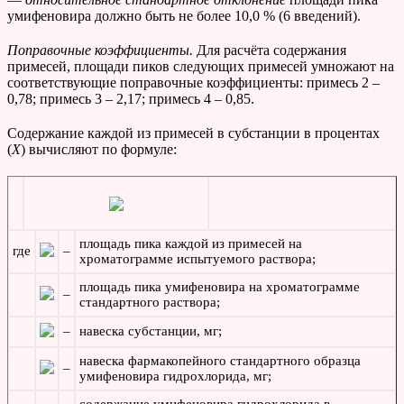
умифеновира должно быть не более 10,0 % (6 введений).
Поправочные коэффициенты.
Для расчёта содержания
примесей, площади пиков следующих примесей умножают на
соответствующие поправочные коэффициенты: примесь 2 –
0,78; примесь 3 – 2,17; примесь 4 – 0,85.
Содержание каждой из примесей в субстанции в процентах
(
Х
) вычисляют по формуле:
площадь пика каждой из примесей на
где
–
хроматограмме испытуемого раствора;
площадь пика умифеновира на хроматограмме
–
стандартного раствора;
–
навеска субстанции, мг;
навеска фармакопейного стандартного образца
–
умифеновира гидрохлорида, мг;
содержание умифеновира гидрохлорида в