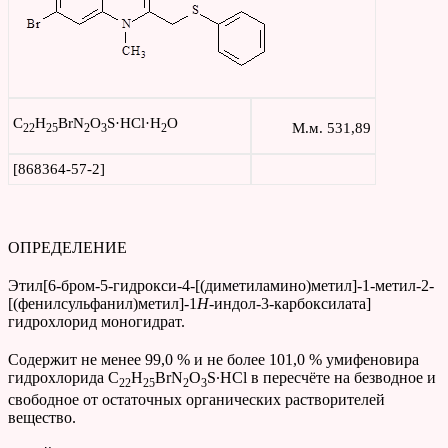
C
H
BrN
O
S·HCl·H
O
М.м. 531,89
22
25
2
3
2
[868364-57-2]
ОПРЕДЕЛЕНИЕ
Этил[6-бром-5-гидрокси-4-[(диметиламино)метил]-1-метил-2-
[(фенилсульфанил)метил]-1
H
-индол-3-карбоксилата]
гидрохлорид моногидрат.
Содержит не менее 99,0 % и не более 101,0 % умифеновира
гидрохлорида C
H
BrN
O
S∙HCl в пересчёте на безводное и
22
25
2
3
свободное от остаточных органических растворителей
вещество.