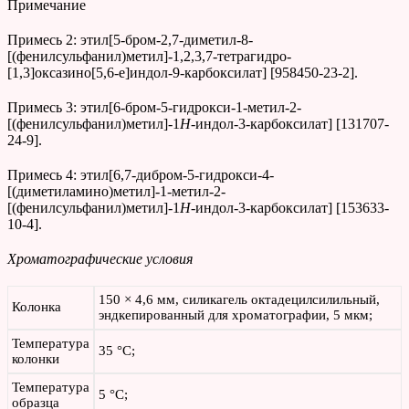
Примечание
Примесь 2: этил[5-бром-2,7-диметил-8-
[(фенилсульфанил)метил]-1,2,3,7-тетрагидро-
[1,3]оксазино[5,6-е]индол-9-карбоксилат] [958450-23-2].
Примесь 3: этил[6-бром-5-гидрокси-1-метил-2-
[(фенилсульфанил)метил]-1
H
-индол-3-карбоксилат] [131707-
24-9].
Примесь 4: этил[6,7-дибром-5-гидрокси-4-
[(диметиламино)метил]-1-метил-2-
[(фенилсульфанил)метил]-1
H
-индол-3-карбоксилат] [153633-
10-4].
Хроматографические условия
150 × 4,6 мм, силикагель октадецилсилильный,
Колонка
эндкепированный для хроматографии, 5 мкм;
Температура
35 °С;
колонки
Температура
5 °С;
образца