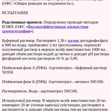
(ОФС «Общие реакции на подлинность»).
ИСПЫТАНИЯ
Родственные примеси
. Определение проводят методом
ВЭЖХ (ОФС
«
Высокоэффективная жидкостная
хроматография
»
).
Буферный раствор.
Растворяют 1,36 г
калия
дигидрофосфата
в 900 мл воды, прибавляют 2 мл триэтиламина, переносят
полученный раствор в мерную колбу вместимостью 1000 мл,
доводят объём раствора водой до метки и доводят рН раствора
фосфорной кислоты раствором 10 % до 5,00.
Подвижная фаза А (ПФА).
Ацетонитрил—буферный раствор
50:950.
Подвижная фаза Б (ПФБ).
Ацетонитрил—метанол 500:500.
Растворитель.
Вода—ацетонитрил 500:500.
Испытуемый раствор.
В мерную колбу вместимостью 20 мл
помещают 20 мг (точная навеска) субстанции, растворяют в
растворителе и доводят объём раствора тем же растворителем