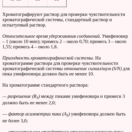
Хроматографируют раствор для проверки чувствительности
хроматографической системы, стандартный раствор и
испытуемый раствор.
Относительное время удерживания соединений
. Умифеновир
– 1 (около 10 мин); примесь 2 – около 0,70; примесь 3 – около
1,55; примесь 4 – около 1,8.
Пригодность хроматографической системы.
На
хроматограмме раствора для проверки чувствительности
хроматографической системы
отношение сигнал/шум (
S
/
N
)
для
пика умифеновира должно быть не менее 10.
На хроматограмме стандартного раствора:
— разрешение (
R
)
между пиками умифеновира и примеси 3
S
должно быть не менее 2,0;
—
фактор асимметрии
пика
(
A
)
умифеновира должен быть
S
не более 3,0;
—
относительное стандартное отклонение
площади пика