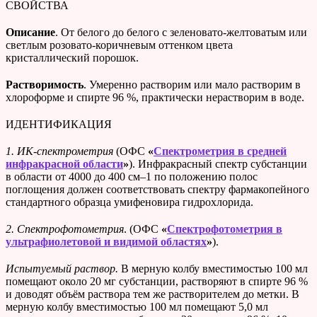
СВОЙСТВА
Описание
. От белого до белого с зеленовато-желтоватым или
светлым розовато-коричневым оттенком цвета
кристаллический порошок.
Растворимость
. Умеренно растворим или мало растворим в
хлороформе и спирте 96 %, практически нерастворим в воде.
ИДЕНТИФИКАЦИЯ
1.
ИК-спектрометрия
(ОФС
«
Спектрометрия в средней
инфракрасной области
»
). Инфракрасный спектр субстанции
в области от 4000 до 400 см–1 по положению полос
поглощения должен соответствовать спектру фармакопейного
стандартного образца умифеновира гидрохлорида.
2.
Спектрофотометрия
. (ОФС
«
Спектрофотометрия в
ультрафиолетовой и видимой областях
»
).
Испытуемый раствор.
В мерную колбу вместимостью 100 мл
помещают около 20 мг субстанции, растворяют в спирте 96 %
и доводят объём раствора тем же растворителем до метки. В
мерную колбу вместимостью 100 мл помещают 5,0 мл