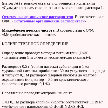
(метод 3А) в зольном остатке, полученном в испытании
«Сульфатная зола», с использованием эталонного раствора 1.
Остаточные органические растворители
. В соответствии с
ОФС
«
Остаточные органические растворители
»
.
Микробиологическая чистота
. В соответствии с ОФС
«Микробиологическая чистота».
КОЛИЧЕСТВЕННОЕ ОПРЕДЕЛЕНИЕ
Определение проводят методом титриметрии (ОФС
«Титриметрия (титриметрические методы анализа)»).
Растворяют 0,5 г (точная навеска) субстанции в 1 мл
муравьиной кислоты, прибавляют 30 мл уксусного ангидрида
и титруют 0,1 М раствором хлорной кислоты до жёлтого
окрашивания (индикатор – 0,5 мл кристаллического
фиолетового раствора 0,1 %).
Параллельно проводят контрольный опыт.
1 мл 0,1 М раствора хлорной кислоты соответствует 53,19 мг
умифеновира гидрохлорида C
H
BrN
O
S∙HCl.
22
25
2
3