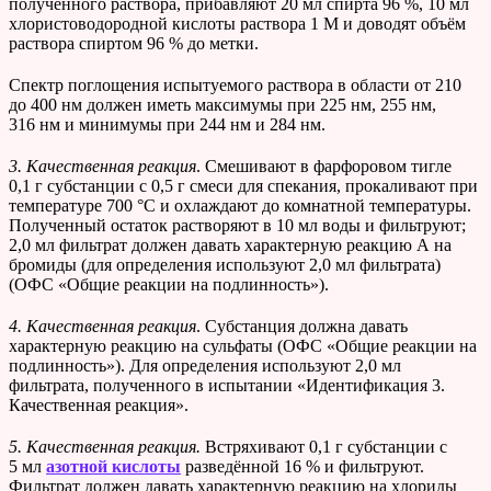
полученного раствора, прибавляют 20 мл спирта 96 %, 10 мл
хлористоводородной кислоты раствора 1 М и доводят объём
раствора спиртом 96 % до метки.
Спектр поглощения испытуемого раствора в области от 210
до 400 нм должен иметь максимумы при 225 нм, 255 нм,
316 нм и минимумы при 244 нм и 284 нм.
3. Качественная реакция
. Смешивают в фарфоровом тигле
0,1 г субстанции с 0,5 г смеси для спекания, прокаливают при
температуре 700 °С и охлаждают до комнатной температуры.
Полученный остаток растворяют в 10 мл воды и фильтруют;
2,0 мл фильтрат должен давать характерную реакцию А на
бромиды (для определения используют 2,0 мл фильтрата)
(ОФС «Общие реакции на подлинность»).
4. Качественная реакция
. Субстанция должна давать
характерную реакцию на сульфаты (ОФС «Общие реакции на
подлинность»). Для определения используют 2,0 мл
фильтрата, полученного в испытании «Идентификация 3.
Качественная реакция».
5. Качественная реакция.
Встряхивают 0,1 г субстанции с
5 мл
азотной кислоты
разведённой 16 % и фильтруют.
Фильтрат должен давать характерную реакцию на хлориды