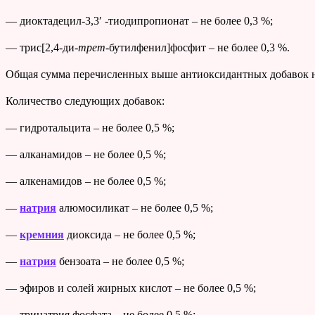
— диоктадецил-3,3′ -тиодипропионат – не более 0,3 %;
— трис[2,4-ди-
трет
-бутилфенил]фосфит – не более 0,3 %.
Общая сумма перечисленных выше антиоксидантных добавок н
Количество следующих добавок:
— гидротальцита – не более 0,5 %;
— алканамидов – не более 0,5 %;
— алкенамидов – не более 0,5 %;
—
натрия
алюмосиликат – не более 0,5 %;
—
кремния
диоксида – не более 0,5 %;
—
натрия
бензоата – не более 0,5 %;
— эфиров и солей жирных кислот – не более 0,5 %;
— тринатрия фосфата – не более 0,5 %:,