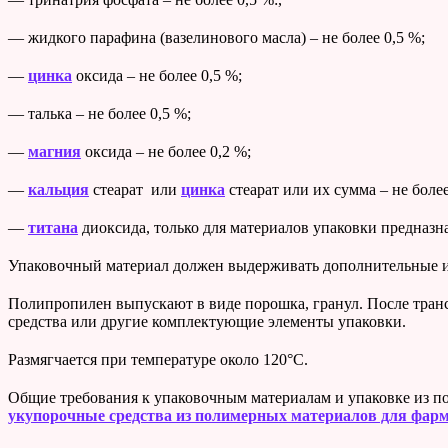
— жидкого парафина (вазелинового масла) – не более 0,5 %;
—
цинка
оксида – не более 0,5 %;
— талька – не более 0,5 %;
—
магния
оксида – не более 0,2 %;
—
кальция
стеарат или
цинка
стеарат или их сумма – не более
—
титана
диоксида, только для материалов упаковки предназн
Упаковочный материал должен выдерживать дополнительные и
Полипропилен выпускают в виде порошка, гранул. После тран
средства или другие комплектующие элементы упаковки.
Размягчается при температуре около 120°С.
Общие требования к упаковочным материалам и упаковке из 
укупорочные средства из полимерных материалов для фар