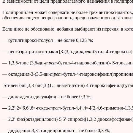
В зависимости от цели предполагаемого назначения в полипро
Полипропилен может содержать не более трёх антиоксидантов
обеспечивающего непрозрачность, предназначенного для защиты
Если иное не обосновано, добавки выбирают из перечня, в ко
— бутилгидрокситолуол – не более 0,125 %;
— пентаэритритилтетракис[3-(3,5-ди-
трет
-бутил-4-гидрокси-ф
— 1,3,5-трис (3,5-ди-
трет
-бутил-4-гидроксибензил)- S-триазин
— октадецил-3-(3,5-ди-
трет
-бутил-4-гидроксифенил)пропионат
-этилен-бис[3,3-бис[3-(1,1-диметилэтил)-4-гидроксифенил]бутан
— диоктадецилдисульфид – не более 0,3 %;
— 2,2′,2»,6,6′,6»-гекса-
трет
-бутил-4,4′,4»-[(2,4,6-триметил-1,
— 2,2′-бис(октадецилокси)-5,5′-спироби[1,3,2-диоксафосфинан] 
— дидодецил-3,3′-тиодипропионат – не более 0,3 %;