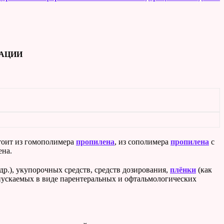
РАЦИИ
тоит из гомополимера
пропилена
, из сополимера
пропилена
с
ена.
р.), укупорочных средств, средств дозирования,
плёнки
(как
пускаемых в виде парентеральных и офтальмологических