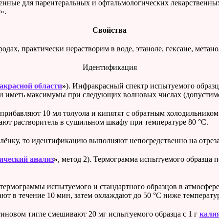
енные для парентеральных и офтальмологических лекарственны
».
Свойства
дах, практически нерастворим в воде, этаноле, гексане, метано
Идентификация
акрасной области
»
).
Инфракрасный спектр испытуемого образца 
и иметь максимумы при следующих волновых числах (допустимое от
 прибавляют 10 мл толуола и кипятят с обратным холодильником 
ют растворитель в сушильном шкафу при температуре 80 °С.
плёнку, то идентификацию выполняют непосредственно на отреза
ический анализ
»
, метод 2). Термограмма испытуемого образца
 термограммы испытуемого и стандартного образцов в атмосфер
 в течение 10 мин, затем охлаждают до 50 °С ниже температуры
тиновом тигле смешивают 20 мг испытуемого образца с 1 г
кали