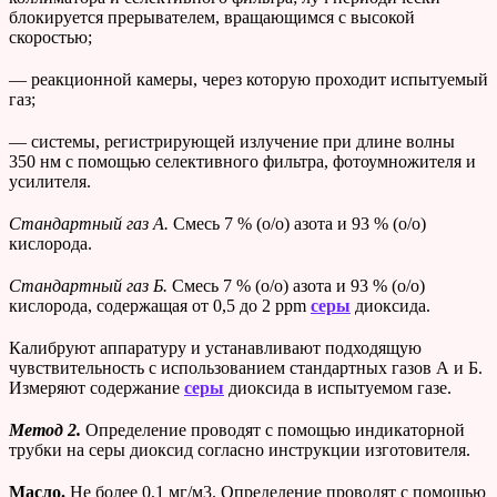
блокируется прерывателем, вращающимся с высокой
скоростью;
— реакционной камеры, через которую проходит испытуемый
газ;
— системы, регистрирующей излучение при длине волны
350 нм с помощью селективного фильтра, фотоумножителя и
усилителя.
Стандартный газ А.
Смесь 7 % (о/о) азота и 93 % (о/о)
кислорода.
Стандартный газ Б.
Смесь 7 % (о/о) азота и 93 % (о/о)
кислорода, содержащая от 0,5 до 2 ppm
серы
диоксида.
Калибруют аппаратуру и устанавливают подходящую
чувствительность с использованием стандартных газов А и Б.
Измеряют содержание
серы
диоксида в испытуемом газе.
Метод 2.
Определение проводят с помощью индикаторной
трубки на серы диоксид согласно инструкции изготовителя.
Масло.
Не более 0,1 мг/м3. Определение проводят с помощью