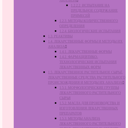
АНАЛИЗА
1.2.2.2. ИСПЫТАНИЕ НА
ПРЕДЕЛЬНОЕ СОДЕРЖАНИЕ
ПРИМЕСЕЙ
1.2.3. МЕТОДЫ КОЛИЧЕСТВЕННОГО
ОПРЕДЕЛЕНИЯ
1.2.4. БИОЛОГИЧЕСКИЕ ИСПЫТАНИЯ
1.3. РЕАКТИВЫ
1.4. ЛЕКАРСТВЕННЫЕ ФОРМЫ И МЕТОДЫ ИХ
АНАЛИЗА
1.4.1. ЛЕКАРСТВЕННЫЕ ФОРМЫ
1.4.2. ФАРМАЦЕВТИКО-
ТЕХНОЛОГИЧЕСКИЕ ИСПЫТАНИЯ
ЛЕКАРСТВЕННЫХ ФОРМ
1.5. ЛЕКАРСТВЕННОЕ РАСТИТЕЛЬНОЕ СЫРЬЁ,
ЛЕКАРСТВЕННЫЕ СРЕДСТВА РАСТИТЕЛЬНОГО
ПРОИСХОЖДЕНИЯ И МЕТОДЫ ИХ АНАЛИЗА
1.5.1. МОРФОЛОГИЧЕСКИЕ ГРУППЫ
ЛЕКАРСТВЕННОГО РАСТИТЕЛЬНОГО
СЫРЬЯ
1.5.2. МАСЛА ДЛЯ ПРОИЗВОДСТВА И
ИЗГОТОВЛЕНИЯ ЛЕКАРСТВЕННЫХ
ПРЕПАРАТОВ
1.5.3. МЕТОДЫ АНАЛИЗА
ЛЕКАРСТВЕННОГО РАСТИТЕЛЬНОГО