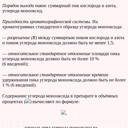
Порядок выхода пиков
: суммарный пик кислорода и азота,
углерода монооксид.
Пригодность хроматографической системы.
На
хроматограммах стандартного образца углерода монооксида:
— разрешение (R
) между суммарным пиком кислорода и азота
и пиком углерода монооксида должно быть не менее 1,5;
—
относительное стандартное отклонение
площади пика
углерода монооксида должно быть не более 10 %
(6 введений);
—
относительное стандартное отклонение
времени
удерживания пика углерода монооксида должно быть не более
1 % (6 введений).
Содержание углерода монооксида в препарате в объёмных
процентах (
) вычисляют по формуле:
,
площадь пика углерода монооксида на