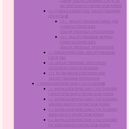
СЫРЬЯ, ЛЕКАРСТВЕННЫХ СРЕДСТВ
РАСТИТЕЛЬНОГО ПРОИСХОЖДЕНИЯ
1.6. ГОМЕОПАТИЧЕСКИЕ ЛЕКАРСТВЕННЫЕ
СРЕДСТВА
1.6.1. ЛЕКАРСТВЕННОЕ СЫРЬЁ ДЛЯ
ГОМЕОПАТИЧЕСКИХ
ЛЕКАРСТВЕННЫХ ПРЕПАРАТОВ
1.6.2. ЛЕКАРСТВЕННЫЕ ФОРМЫ
ГОМЕОПАТИЧЕСКИХ
ЛЕКАРСТВЕННЫХ ПРЕПАРАТОВ
1.7. БИОЛОГИЧЕСКИЕ ЛЕКАРСТВЕННЫЕ
СРЕДСТВА
1.8. ЛЕКАРСТВЕННЫЕ ПРЕПАРАТЫ
АПТЕЧНОГО ИЗГОТОВЛЕНИЯ
1.11. РАДИОФАРМАЦЕВТИЧЕСКИЕ
ЛЕКАРСТВЕННЫЕ ПРЕПАРАТЫ
2. ФАРМАЦЕВТИЧЕСКИЕ СУБСТАНЦИИ
2.1. ФАРМАЦЕВТИЧЕСКИЕ СУБСТАНЦИИ
СИНТЕТИЧЕСКОГО ПРОИСХОЖДЕНИЯ
2.2. ФАРМАЦЕВТИЧЕСКИЕ СУБСТАНЦИИ
МИНЕРАЛЬНОГО ПРОИСХОЖДЕНИЯ
2.3. ФАРМАЦЕВТИЧЕСКИЕ СУБСТАНЦИИ
ЖИВОТНОГО ПРОИСХОЖДЕНИЯ
2.4. ФАРМАЦЕВТИЧЕСКИЕ СУБСТАНЦИИ
РАСТИТЕЛЬНОГО ПРОИСХОЖДЕНИЯ