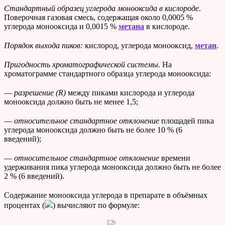
Стандартный образец углерода монооксида в кислороде
.
Поверочная газовая смесь, содержащая около 0,0005 %
углерода монооксида и 0,0015 %
метана
в кислороде.
Порядок выхода пиков:
кислород, углерода монооксид,
метан
.
Пригодность хроматографической системы.
На
хроматограмме стандартного образца углерода монооксида:
—
разрешение (R)
между пиками кислорода и углерода
монооксида должно быть не менее 1,5;
—
относительное стандартное отклонение
площадей пика
углерода монооксида должно быть не более 10 % (6
введений);
—
относительное стандартное отклонение
времени
удерживания пика углерода монооксида должно быть не более
2 % (6 введений).
Содержание монооксида углерода в препарате в объёмных
процентах (
) вычисляют по формуле: