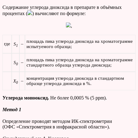
Содержание углерода диоксида в препарате в объёмных
процентах (
) вычисляют по формуле:
,
площадь пика углерода диоксида на хроматограмме
где
–
S
1
испытуемого образца;
площадь пика углерода диоксида на хроматограмме
–
S
0
стандартного образца углерода диоксида;
концентрация углерода диоксида в стандартном
–
X
0
образце углерода диоксида в %.
Углерода монооксид.
Не более 0,0005 % (5 ppm).
Метод 1
Определение проводят методом ИК-спектрометрии
(ОФС «Спектрометрия в инфракрасной области»).