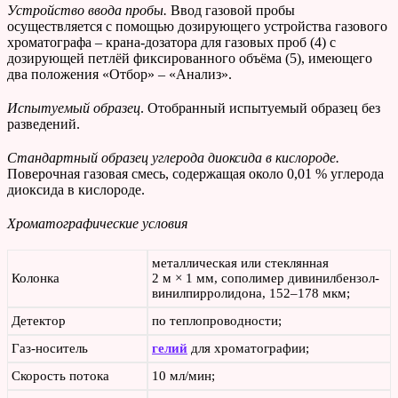
Устройство ввода пробы.
Ввод газовой пробы
осуществляется с помощью дозирующего устройства газового
хроматографа – крана-дозатора для газовых проб (4) с
дозирующей петлёй фиксированного объёма (5), имеющего
два положения «Отбор» – «Анализ».
Испытуемый образец
. Отобранный испытуемый образец без
разведений.
Стандартный образец углерода диоксида в кислороде.
Поверочная газовая смесь, содержащая около 0,01 % углерода
диоксида в кислороде.
Хроматографические условия
металлическая или стеклянная
Колонка
2 м × 1 мм, сополимер дивинилбензол-
винилпирролидона, 152–178 мкм;
Детектор
по теплопроводности;
Газ-носитель
гелий
для хроматографии;
Скорость потока
10 мл/мин;