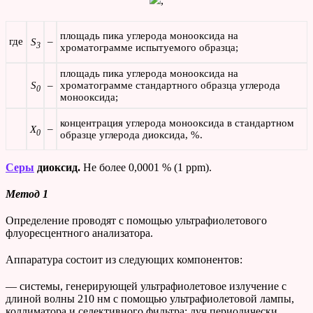
,
площадь пика углерода монооксида на
где
–
S
3
хроматограмме испытуемого образца;
площадь пика углерода монооксида на
S
–
хроматограмме стандартного образца углерода
0
монооксида;
концентрация углерода монооксида в стандартном
–
X
0
образце углерода диоксида, %.
Серы
диоксид.
Не более 0,0001 % (1 ppm).
Метод 1
Определение проводят с помощью ультрафиолетового
флуоресцентного анализатора.
Аппаратура состоит из следующих компонентов:
— системы, генерирующей ультрафиолетовое излучение с
длиной волны 210 нм с помощью ультрафиолетовой лампы,
коллиматора и селективного фильтра; луч периодически