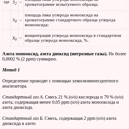
где
–
S
2
хроматограмме испытуемого образца;
площадь пика углерода монооксида на
S
–
хроматограмме стандартного образца углерода
0
монооксида;
концентрация углерода монооксида в стандартном
–
X
0
образце углерода монооксида, %.
Азота монооксид, азота диоксид (нитрозные газы).
Не более
0,0002 % (2 ppm) суммарно.
Метод 1
Определение проводят с помощью хемилюминесцентного
анализатора.
Стандартный газ А.
Смесь 21 % (о/о) кислорода и 79 % (о/о)
азота, содержащая менее 0,05 ppm (о/о) азота монооксида и
азота диоксида.
Стандартный газ Б.
Смесь, содержащая 2 ppm (о/о) азота
диоксида в азоте.