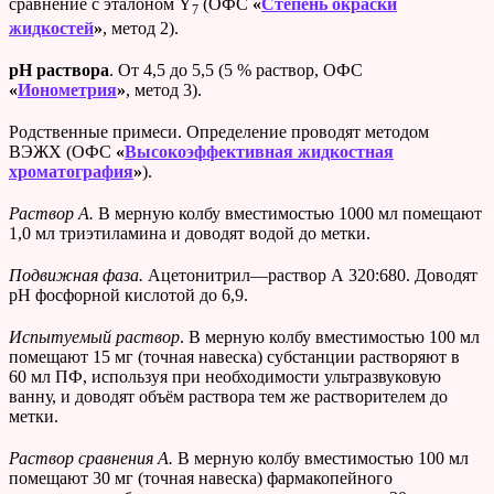
сравнение с эталоном Y
(ОФС
«
Степень окраски
7
жидкостей
»
, метод 2).
рН раствора
. От 4,5 до 5,5 (5 % раствор, ОФС
«
Ионометрия
»
, метод 3).
Родственные примеси. Определение проводят методом
ВЭЖХ (ОФС
«
Высокоэффективная жидкостная
хроматография
»
).
Раствор А.
В мерную колбу вместимостью 1000 мл помещают
1,0 мл триэтиламина и доводят водой до метки.
Подвижная фаза.
Ацетонитрил—раствор А 320:680. Доводят
рН фосфорной кислотой до 6,9.
Испытуемый раствор
. В мерную колбу вместимостью 100 мл
помещают 15 мг (точная навеска) субстанции растворяют в
60 мл ПФ, используя при необходимости ультразвуковую
ванну, и доводят объём раствора тем же растворителем до
метки.
Раствор сравнения А.
В мерную колбу вместимостью 100 мл
помещают 30 мг (точная навеска) фармакопейного