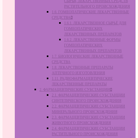
СЫРЬЯ, ЛЕКАРСТВЕННЫХ СРЕДСТВ
РАСТИТЕЛЬНОГО ПРОИСХОЖДЕНИЯ
1.6. ГОМЕОПАТИЧЕСКИЕ ЛЕКАРСТВЕННЫЕ
СРЕДСТВА
1.6.1. ЛЕКАРСТВЕННОЕ СЫРЬЁ ДЛЯ
ГОМЕОПАТИЧЕСКИХ
ЛЕКАРСТВЕННЫХ ПРЕПАРАТОВ
1.6.2. ЛЕКАРСТВЕННЫЕ ФОРМЫ
ГОМЕОПАТИЧЕСКИХ
ЛЕКАРСТВЕННЫХ ПРЕПАРАТОВ
1.7. БИОЛОГИЧЕСКИЕ ЛЕКАРСТВЕННЫЕ
СРЕДСТВА
1.8. ЛЕКАРСТВЕННЫЕ ПРЕПАРАТЫ
АПТЕЧНОГО ИЗГОТОВЛЕНИЯ
1.11. РАДИОФАРМАЦЕВТИЧЕСКИЕ
ЛЕКАРСТВЕННЫЕ ПРЕПАРАТЫ
2. ФАРМАЦЕВТИЧЕСКИЕ СУБСТАНЦИИ
2.1. ФАРМАЦЕВТИЧЕСКИЕ СУБСТАНЦИИ
СИНТЕТИЧЕСКОГО ПРОИСХОЖДЕНИЯ
2.2. ФАРМАЦЕВТИЧЕСКИЕ СУБСТАНЦИИ
МИНЕРАЛЬНОГО ПРОИСХОЖДЕНИЯ
2.3. ФАРМАЦЕВТИЧЕСКИЕ СУБСТАНЦИИ
ЖИВОТНОГО ПРОИСХОЖДЕНИЯ
2.4. ФАРМАЦЕВТИЧЕСКИЕ СУБСТАНЦИИ
РАСТИТЕЛЬНОГО ПРОИСХОЖДЕНИЯ