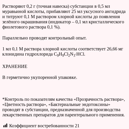
Растворяют 0,2 г (точная навеска) субстанции в 0,5 мл
муравьиной кислоты, прибавляют 25 мл уксусного ангидрида
и титруют 0,1 М раствором хлорной кислоты до появления
зелёного окрашивания (индикатор – 0,1 мл кристаллического
фиолетового раствора 0,1 %).
Параллельно проводят контрольный опыт.
1 мл 0,1 М раствора хлорной кислоты соответствует 26,66 мг
клонидина гидрохлорида C
H
Cl
N
∙HCl.
9
9
2
3
ХРАНЕНИЕ
В герметично укупоренной упаковке.
*Контроль по показателям качества «Прозрачность раствора»,
«Цветность раствора», «Бактериальные эндотоксины»
проводят в субстанции, предназначенной для производства
лекарственных препаратов для парентерального применения.
Коэффициент востребованности
21