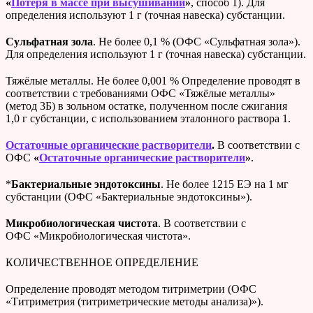
«
Потеря в массе при высушивании
»
, способ 1). Для
определения используют 1 г (точная навеска) субстанции.
Сульфатная зола
. Не более 0,1 % (ОФС «Сульфатная зола»).
Для определения используют 1 г (точная навеска) субстанции.
Тяжёлые металлы. Не более 0,001 % Определение проводят в
соответствии с требованиями ОФС «Тяжёлые металлы»
(метод 3Б) в зольном остатке, полученном после сжигания
1,0 г субстанции, с использованием эталонного раствора 1.
Остаточные органические растворители
.
В
соответствии с
ОФС
«
Остаточные органические растворители
»
.
*
Бактериальные эндотоксины
. Не более 1215 ЕЭ на 1 мг
субстанции (ОФС «Бактериальные эндотоксины»).
Микробиологическая чистота
. В соответствии с
ОФС «Микробиологическая чистота».
КОЛИЧЕСТВЕННОЕ ОПРЕДЕЛЕНИЕ
Определение проводят методом титриметрии (ОФС
«Титриметрия (титриметрические методы анализа)»).