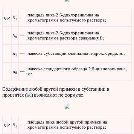
площадь пика 2,6-дихлоранилина на
где
—
S
1
хроматограмме испытуемого раствора;
площадь пика 2,6-дихлоранилина на
—
S
0
хроматограмме раствора сравнения Б;
—
навеска субстанции клонидина гидрохлорида, мг;
а
1
навеска стандартного образца 2,6-дихлоранилина,
—
а
0
мг.
Содержание любой другой примеси в субстанции в
процентах (
) вычисляют по формуле:
площадь пика любой другой примеси на
где
—
S
1
хроматограмме испытуемого раствора;