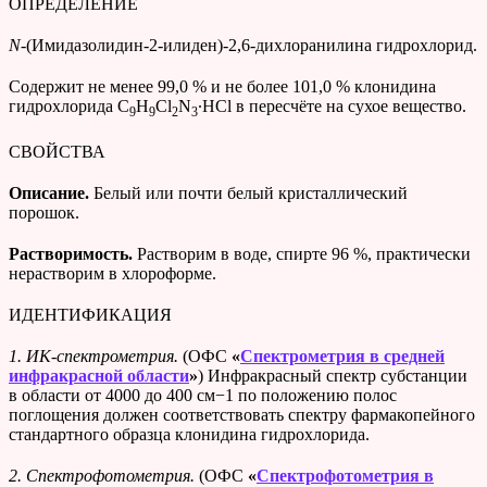
ОПРЕДЕЛЕНИЕ
N
-(Имидазолидин-2-илиден)-2,6-дихлоранилина гидрохлорид.
Cодержит не менее 99,0 % и не более 101,0 % клонидина
гидрохлорида C
H
Cl
N
∙HCl в пересчёте на сухое вещество.
9
9
2
3
СВОЙСТВА
Описание.
Белый или почти белый кристаллический
порошок.
Растворимость.
Растворим в воде, спирте 96 %, практически
нерастворим в хлороформе.
ИДЕНТИФИКАЦИЯ
1.
ИК-спектрометрия.
(ОФС
«
Спектрометрия в средней
инфракрасной области
»
)
Инфракрасный спектр субстанции
в области от 4000 до 400 см−1 по положению полос
поглощения должен соответствовать спектру фармакопейного
стандартного образца клонидина гидрохлорида.
2. Спектрофотометрия.
(ОФС
«
Спектрофотометрия в