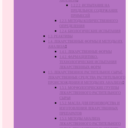
АНАЛИЗА
1.2.2.2. ИСПЫТАНИЕ НА
ПРЕДЕЛЬНОЕ СОДЕРЖАНИЕ
ПРИМЕСЕЙ
1.2.3. МЕТОДЫ КОЛИЧЕСТВЕННОГО
ОПРЕДЕЛЕНИЯ
1.2.4. БИОЛОГИЧЕСКИЕ ИСПЫТАНИЯ
1.3. РЕАКТИВЫ
1.4. ЛЕКАРСТВЕННЫЕ ФОРМЫ И МЕТОДЫ ИХ
АНАЛИЗА
1.4.1. ЛЕКАРСТВЕННЫЕ ФОРМЫ
1.4.2. ФАРМАЦЕВТИКО-
ТЕХНОЛОГИЧЕСКИЕ ИСПЫТАНИЯ
ЛЕКАРСТВЕННЫХ ФОРМ
1.5. ЛЕКАРСТВЕННОЕ РАСТИТЕЛЬНОЕ СЫРЬЁ,
ЛЕКАРСТВЕННЫЕ СРЕДСТВА РАСТИТЕЛЬНОГО
ПРОИСХОЖДЕНИЯ И МЕТОДЫ ИХ АНАЛИЗА
1.5.1. МОРФОЛОГИЧЕСКИЕ ГРУППЫ
ЛЕКАРСТВЕННОГО РАСТИТЕЛЬНОГО
СЫРЬЯ
1.5.2. МАСЛА ДЛЯ ПРОИЗВОДСТВА И
ИЗГОТОВЛЕНИЯ ЛЕКАРСТВЕННЫХ
ПРЕПАРАТОВ
1.5.3. МЕТОДЫ АНАЛИЗА
ЛЕКАРСТВЕННОГО РАСТИТЕЛЬНОГО