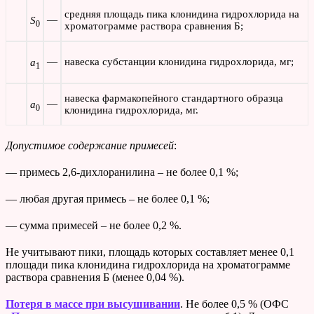
средняя площадь пика клонидина гидрохлорида на
—
S
0
хроматограмме раствора сравнения Б;
—
навеска субстанции клонидина гидрохлорида, мг;
а
1
навеска фармакопейного стандартного образца
—
а
0
клонидина гидрохлорида, мг.
Допустимое содержание примесей
:
— примесь 2,6-дихлоранилина – не более 0,1 %;
— любая другая примесь – не более 0,1 %;
— сумма примесей – не более 0,2 %.
Не учитывают пики, площадь которых составляет менее 0,1
площади пика клонидина гидрохлорида на хроматограмме
раствора сравнения Б (менее 0,04 %).
Потеря в массе при высушивании
. Не более 0,5 % (ОФС