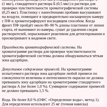
(1 мкг), стандартного раствора Б (0,5 мкг) и раствора для
проверки чувствительности
хроматографической системы
(0,25 мкг). Пластинку с нанесёнными пробами высушивают
на воздухе, помещают в предварительно насыщенную камеру
с ПФ и хроматографируют восходящим способом. Когда
фронт ПФ пройдёт около 80–90 % длины пластинки от линии
старта, её вынимают из камеры, сушат до удаления следов
растворителей, опрыскивают реактивом для детектирования и
просматривают в видимом свете.
Пригодность хроматографической системы.
На
хроматограмме раствора для проверки чувствительности
хроматографической системы должна обнаруживаться чёткая
зона адсорбции.
Допустимое содержание примесей.
На хроматограмме
испытуемого раствора зона адсорбции любой примеси по
совокупности величины и интенсивности окраски не должна
превышать зону адсорбции на хроматограмме стандартного
раствора А (не более 1,0 %). Суммарное содержание примесей
не должно превышать 1,5 %.
Вода. Не более 8,0 % (ОФС «Определение воды», метод 1).
Для определения используют 25 мг (точная навеска)