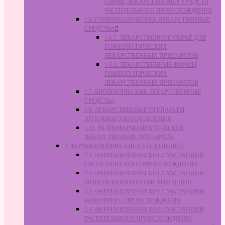
СЫРЬЯ, ЛЕКАРСТВЕННЫХ СРЕДСТВ
РАСТИТЕЛЬНОГО ПРОИСХОЖДЕНИЯ
1.6. ГОМЕОПАТИЧЕСКИЕ ЛЕКАРСТВЕННЫЕ
СРЕДСТВА
1.6.1. ЛЕКАРСТВЕННОЕ СЫРЬЁ ДЛЯ
ГОМЕОПАТИЧЕСКИХ
ЛЕКАРСТВЕННЫХ ПРЕПАРАТОВ
1.6.2. ЛЕКАРСТВЕННЫЕ ФОРМЫ
ГОМЕОПАТИЧЕСКИХ
ЛЕКАРСТВЕННЫХ ПРЕПАРАТОВ
1.7. БИОЛОГИЧЕСКИЕ ЛЕКАРСТВЕННЫЕ
СРЕДСТВА
1.8. ЛЕКАРСТВЕННЫЕ ПРЕПАРАТЫ
АПТЕЧНОГО ИЗГОТОВЛЕНИЯ
1.11. РАДИОФАРМАЦЕВТИЧЕСКИЕ
ЛЕКАРСТВЕННЫЕ ПРЕПАРАТЫ
2. ФАРМАЦЕВТИЧЕСКИЕ СУБСТАНЦИИ
2.1. ФАРМАЦЕВТИЧЕСКИЕ СУБСТАНЦИИ
СИНТЕТИЧЕСКОГО ПРОИСХОЖДЕНИЯ
2.2. ФАРМАЦЕВТИЧЕСКИЕ СУБСТАНЦИИ
МИНЕРАЛЬНОГО ПРОИСХОЖДЕНИЯ
2.3. ФАРМАЦЕВТИЧЕСКИЕ СУБСТАНЦИИ
ЖИВОТНОГО ПРОИСХОЖДЕНИЯ
2.4. ФАРМАЦЕВТИЧЕСКИЕ СУБСТАНЦИИ
РАСТИТЕЛЬНОГО ПРОИСХОЖДЕНИЯ