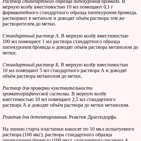
Раствор стандартного образца пипекурония бромида.
В
мерную колбу вместимостью 10 мл помещают 0,1 г
фармакопейного стандартного образца пипекурония бромида,
растворяют в метаноле и доводят объём раствора тем же
растворителем до метки.
Стандартный раствор А.
В мерную колбу вместимостью
100 мл помещают 1 мл раствора стандартного образца
пипекурония бромида и доводят объём раствора метанолом до
метки.
Стандартный раствор Б.
В мерную колбу вместимостью
10 мл помещают 5 мл стандартного раствора А и доводят
объём раствора метанолом до метки.
Раствор для проверки чувствительности
хроматографической системы
.
В мерную колбу
вместимостью 10 мл помещают 2,5 мл стандартного
раствора А и доводят объём раствора до метки метанолом.
Реактив для детектирования.
Реактив Драгендорфа.
На линию старта пластинки наносят по 10 мкл испытуемого
раствора (100 мкг), раствора стандартного образца
пипекурония бромида (100 мкг), стандартного раствора А