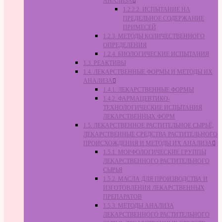
АНАЛИЗА
1.2.2.2. ИСПЫТАНИЕ НА
ПРЕДЕЛЬНОЕ СОДЕРЖАНИЕ
ПРИМЕСЕЙ
1.2.3. МЕТОДЫ КОЛИЧЕСТВЕННОГО
ОПРЕДЕЛЕНИЯ
1.2.4. БИОЛОГИЧЕСКИЕ ИСПЫТАНИЯ
1.3. РЕАКТИВЫ
1.4. ЛЕКАРСТВЕННЫЕ ФОРМЫ И МЕТОДЫ ИХ
АНАЛИЗА
1.4.1. ЛЕКАРСТВЕННЫЕ ФОРМЫ
1.4.2. ФАРМАЦЕВТИКО-
ТЕХНОЛОГИЧЕСКИЕ ИСПЫТАНИЯ
ЛЕКАРСТВЕННЫХ ФОРМ
1.5. ЛЕКАРСТВЕННОЕ РАСТИТЕЛЬНОЕ СЫРЬЁ,
ЛЕКАРСТВЕННЫЕ СРЕДСТВА РАСТИТЕЛЬНОГО
ПРОИСХОЖДЕНИЯ И МЕТОДЫ ИХ АНАЛИЗА
1.5.1. МОРФОЛОГИЧЕСКИЕ ГРУППЫ
ЛЕКАРСТВЕННОГО РАСТИТЕЛЬНОГО
СЫРЬЯ
1.5.2. МАСЛА ДЛЯ ПРОИЗВОДСТВА И
ИЗГОТОВЛЕНИЯ ЛЕКАРСТВЕННЫХ
ПРЕПАРАТОВ
1.5.3. МЕТОДЫ АНАЛИЗА
ЛЕКАРСТВЕННОГО РАСТИТЕЛЬНОГО