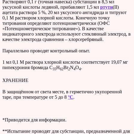
Растворяют 0,1 г (точная навеска) субстанции в 8,5 мл
уксусной кислоты ледяной, прибавляют 1,5 мл
ртути
(II)
ацетата раствора 5 %, 20 мл уксусного ангидрида и титруют
0,1 М раствором хлорной кислоты. Конечную точку
титрования определяют потенциометрически (ОФС
«Потенциометрическое титрование»). В качестве
индикаторного электрода используют стеклянный электрод, в
качестве электрода сравнения – хлорсеребряный.
Параллельно проводят контрольный опыт.
1 мл 0,1 М раствора хлорной кислоты соответствует 19,07 мг
пипекурония бромида C
H
Br
N
O
.
35
62
2
4
4
ХРАНЕНИЕ
В защищённом от света месте, в герметично укупоренной
таре, при температуре от 5 до 8
°C
.
*Приводится для информации.
**Испытание проводят для субстанции, предназначенной для