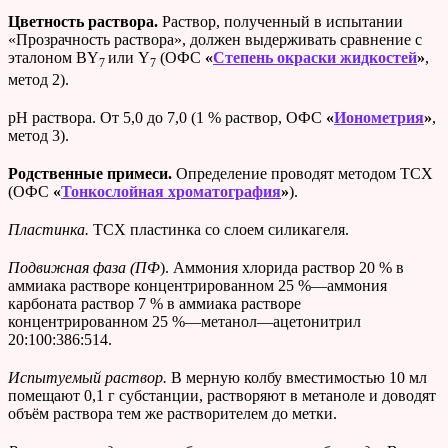
Цветность раствора.
Раствор, полученный в испытании
«Прозрачность раствора», должен выдерживать сравнение с
эталоном BY
или Y
(ОФС
«
Степень окраски жидкостей
»
,
7
7
метод 2).
рН раствора. От 5,0 до 7,0 (1 % раствор, ОФС
«
Ионометрия
»
,
метод 3).
Родственные примеси.
Определение проводят методом ТСХ
(ОФС
«
Тонкослойная хроматография
»
).
Пластинка.
ТСХ пластинка со слоем силикагеля.
Подвижная фаза (ПФ
). Аммония хлорида раствор 20 % в
аммиака растворе концентрированном 25 %—аммония
карбоната раствор 7 % в аммиака растворе
концентрированном 25 %—метанол—ацетонитрил
20:100:386:514.
Испытуемый раствор.
В мерную колбу вместимостью 10 мл
помещают 0,1 г субстанции, растворяют в метаноле и доводят
объём раствора тем же растворителем до метки.