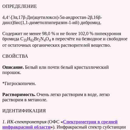
ОПРЕДЕЛЕНИЕ
4,4
‘
-[3α,17β-Ди(ацетилокси)-5α-андростан-2β,16β-
диил]бис(1,1-ди­ме­тил­пиперазин-1-ий) дибромид.
Cодержит не менее 98,0 % и не более 102,0 % пипекурония
бромида C
H
Br
N
O
в пересчёте на безводное и свободное
35
62
2
4
4
от остаточных органических растворителей вещество.
СВОЙСТВА
Описание.
Белый или почти белый кристаллический
порошок.
*Гигроскопичен.
Растворимость.
Очень легко растворим в воде, легко
растворим в метаноле.
ИДЕНТИФИКАЦИЯ
1. ИК-спектрометрия
(ОФС
«
Спектрометрия в средней
инфракрасной области
»
). Инфракрасный спектр субстанции