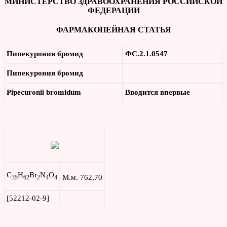
МИНИСТЕРСТВО ЗДРАВООХРАНЕНИЯ РОССИЙСКОЙ
ФЕДЕРАЦИИ
ФАРМАКОПЕЙНАЯ СТАТЬЯ
Пипекурония бромид
ФС.2.1.0547
Пипекурония бромид
Pipecuronii
bromidum
Вводится впервые
C
H
Br
N
O
М.м. 762,70
35
62
2
4
4
[52212-02-9]