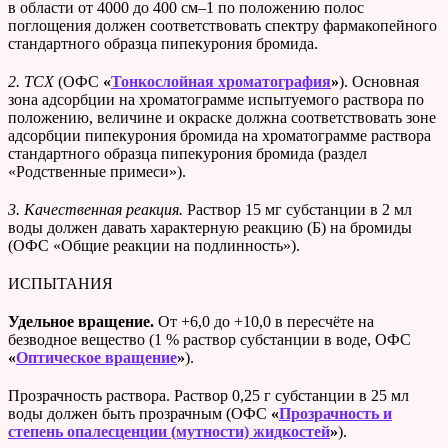
в области от 4000 до 400 см–1 по положению полос
поглощения должен соответствовать спектру фармакопейного
стандартного образца пипекурония бромида.
2. ТСХ
(ОФС
«
Тонкослойная хроматография
»
). Основная
зона адсорбции на хроматограмме испытуемого раствора по
положению, величине и окраске должна соответствовать зоне
адсорбции пипекурония бромида на хроматограмме раствора
стандартного образца пипекурония бромида (раздел
«Родственные примеси»).
3. Качественная реакция.
Раствор 15 мг субстанции в 2 мл
воды должен давать характерную реакцию (Б) на бромиды
(ОФС «Общие реакции на подлинность»).
ИСПЫТАНИЯ
Удельное вращение.
От +6,0 до +10,0 в пересчёте на
безводное вещество (1 % раствор субстанции в воде, ОФС
«
Оптическое вращение
»
).
Прозрачность раствора. Раствор 0,25 г субстанции в 25 мл
воды должен быть прозрачным (ОФС
«
Прозрачность и
степень опалесценции (мутности) жидкостей
»
).