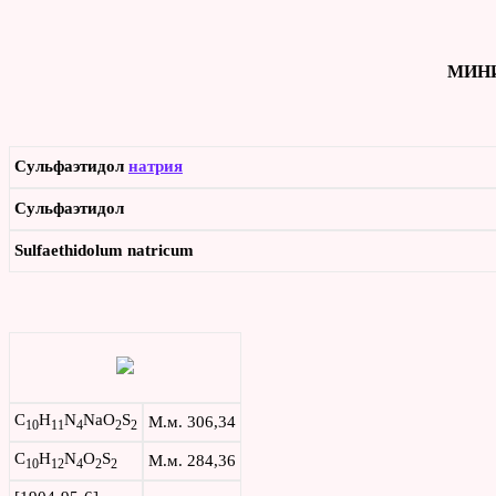
МИНИ
Сульфаэтидол
натрия
Сульфаэтидол
Sulfaethidolum
natricum
C
H
N
NaO
S
М.м. 306,34
10
11
4
2
2
C
H
N
O
S
М.м. 284,36
1
0
1
2
4
2
2