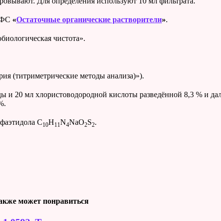
ровывают. Для определения используют 10 мл фильтрата.
 ОФС
«
Остаточные органические растворители
»
.
биологическая чистота».
я (титриметрические методы анализа)»).
воды и 20 мл хлористоводородной кислоты разведённой 8,3 % и д
%.
ьфаэтидола C
H
N
NaO
S
.
10
11
4
2
2
акже может понравиться