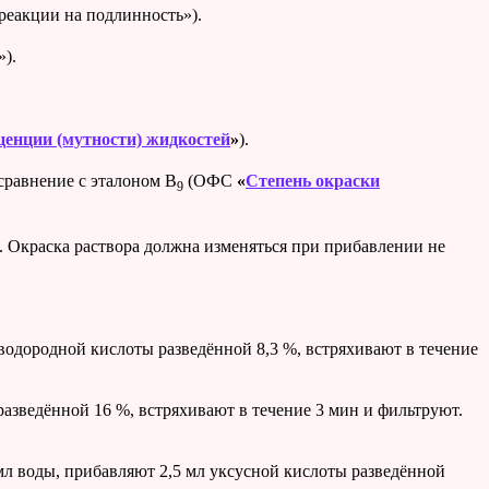
еакции на подлинность»).
).
ценции (мутности) жидкостей
»
).
сравнение с эталоном B
(ОФС
«
Степень окраски
9
 Окраска раствора должна изменяться при прибавлении не
оводородной кислоты разведённой 8,3 %, встряхивают в течение
азведённой 16 %, встряхивают в течение 3 мин и фильтруют.
мл
воды, прибавляют 2,5 мл уксусной кислоты разведённой