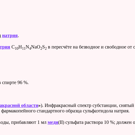
д
натрия
.
трия
C
H
N
NaO
S
в пересчёте на безводное и свободное от
10
11
4
2
2
 спирте 96 %.
акрасной области
»
).
Инфракрасный спектр субстанции, снятый 
фармакопейного стандартного образца сульфаэтидола натрия.
 воды, прибавляют 1 мл
меди
(II) сульфата раствора 10 %; должен