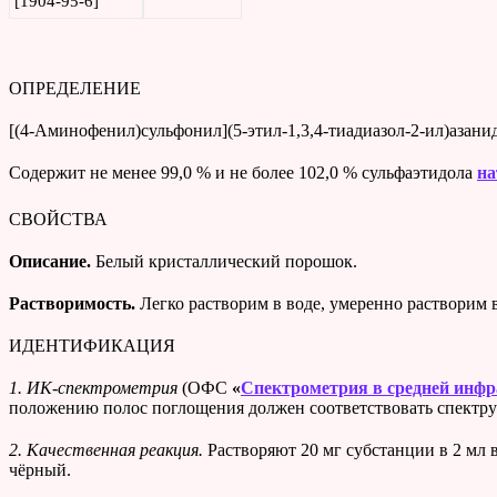
[1904-95-6]
ОПРЕДЕЛЕНИЕ
[(4-Аминофенил)сульфонил](5-этил-1,3,4-тиадиазол-2-ил)азани
Содержит не менее 99,0 % и не более 102,0 % сульфаэтидола
на
СВОЙСТВА
Описание.
Белый кристаллический порошок.
Растворимость.
Легко растворим в воде, умеренно растворим в
ИДЕНТИФИКАЦИЯ
1. ИК-спектрометрия
(ОФС
«
Спектрометрия в средней инфр
положению полос поглощения должен соответствовать спектру 
2. Качественная реакция.
Растворяют 20 мг субстанции в 2 мл
чёрный.