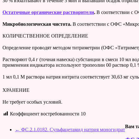
30 % взбалтывают в течение 5 мин и выпавший осадок отфильт
Остаточные органические растворители
.
В соответствии с
Микробиологическая чистота.
В соответствии с ОФС «Микро
КОЛИЧЕСТВЕННОЕ ОПРЕДЕЛЕНИЕ
Определение проводят методом титриметрии (ОФС «Титриметри
Растворяют 0,4 г (точная навеска) субстанции в смеси 10 мл 
применения индикатора используют тропеолин 00 раствор 0,1 
1 мл 0,1 М раствора натрия нитрита соответствует 30,63 мг сул
ХРАНЕНИЕ
Не требует особых условий.
Коэффициент востребованности
10
Вам т
←
ФС.2.1.0182. Сульфацетамид натрия моногидрат