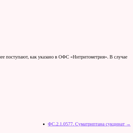
алее поступают, как указано в ОФС «Нитритометрия». В случае
ФС.2.1.0577. Суматриптана сукцинат
→