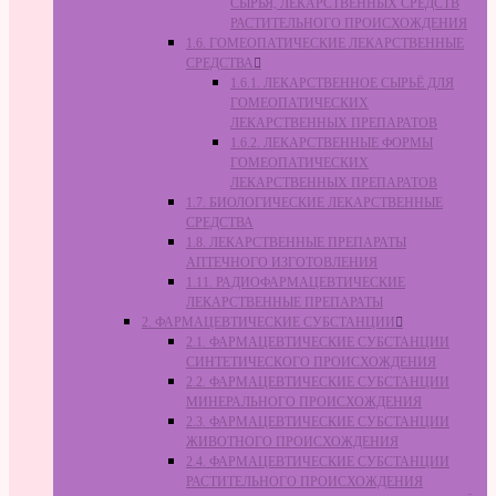
СЫРЬЯ, ЛЕКАРСТВЕННЫХ СРЕДСТВ
РАСТИТЕЛЬНОГО ПРОИСХОЖДЕНИЯ
1.6. ГОМЕОПАТИЧЕСКИЕ ЛЕКАРСТВЕННЫЕ
СРЕДСТВА
1.6.1. ЛЕКАРСТВЕННОЕ СЫРЬЁ ДЛЯ
ГОМЕОПАТИЧЕСКИХ
ЛЕКАРСТВЕННЫХ ПРЕПАРАТОВ
1.6.2. ЛЕКАРСТВЕННЫЕ ФОРМЫ
ГОМЕОПАТИЧЕСКИХ
ЛЕКАРСТВЕННЫХ ПРЕПАРАТОВ
1.7. БИОЛОГИЧЕСКИЕ ЛЕКАРСТВЕННЫЕ
СРЕДСТВА
1.8. ЛЕКАРСТВЕННЫЕ ПРЕПАРАТЫ
АПТЕЧНОГО ИЗГОТОВЛЕНИЯ
1.11. РАДИОФАРМАЦЕВТИЧЕСКИЕ
ЛЕКАРСТВЕННЫЕ ПРЕПАРАТЫ
2. ФАРМАЦЕВТИЧЕСКИЕ СУБСТАНЦИИ
2.1. ФАРМАЦЕВТИЧЕСКИЕ СУБСТАНЦИИ
СИНТЕТИЧЕСКОГО ПРОИСХОЖДЕНИЯ
2.2. ФАРМАЦЕВТИЧЕСКИЕ СУБСТАНЦИИ
МИНЕРАЛЬНОГО ПРОИСХОЖДЕНИЯ
2.3. ФАРМАЦЕВТИЧЕСКИЕ СУБСТАНЦИИ
ЖИВОТНОГО ПРОИСХОЖДЕНИЯ
2.4. ФАРМАЦЕВТИЧЕСКИЕ СУБСТАНЦИИ
РАСТИТЕЛЬНОГО ПРОИСХОЖДЕНИЯ