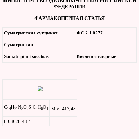
МИНИСТЕРСТВО ЗДРАВООХРАНЕНИЯ РОССИЙСКОЙ
ФЕДЕРАЦИИ
ФАРМАКОПЕЙНАЯ СТАТЬЯ
Суматриптана сукцинат
ФС.2.1.0577
Суматриптан
Sumatriptani succinas
Вводится впервые
C
H
N
O
S·С
Н
О
М.м. 413,48
14
21
3
2
4
6
4
[103628-48-4]