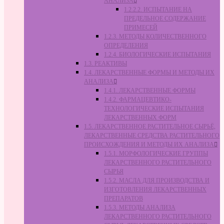
АНАЛИЗА
1.2.2.2. ИСПЫТАНИЕ НА
ПРЕДЕЛЬНОЕ СОДЕРЖАНИЕ
ПРИМЕСЕЙ
1.2.3. МЕТОДЫ КОЛИЧЕСТВЕННОГО
ОПРЕДЕЛЕНИЯ
1.2.4. БИОЛОГИЧЕСКИЕ ИСПЫТАНИЯ
1.3. РЕАКТИВЫ
1.4. ЛЕКАРСТВЕННЫЕ ФОРМЫ И МЕТОДЫ ИХ
АНАЛИЗА
1.4.1. ЛЕКАРСТВЕННЫЕ ФОРМЫ
1.4.2. ФАРМАЦЕВТИКО-
ТЕХНОЛОГИЧЕСКИЕ ИСПЫТАНИЯ
ЛЕКАРСТВЕННЫХ ФОРМ
1.5. ЛЕКАРСТВЕННОЕ РАСТИТЕЛЬНОЕ СЫРЬЁ,
ЛЕКАРСТВЕННЫЕ СРЕДСТВА РАСТИТЕЛЬНОГО
ПРОИСХОЖДЕНИЯ И МЕТОДЫ ИХ АНАЛИЗА
1.5.1. МОРФОЛОГИЧЕСКИЕ ГРУППЫ
ЛЕКАРСТВЕННОГО РАСТИТЕЛЬНОГО
СЫРЬЯ
1.5.2. МАСЛА ДЛЯ ПРОИЗВОДСТВА И
ИЗГОТОВЛЕНИЯ ЛЕКАРСТВЕННЫХ
ПРЕПАРАТОВ
1.5.3. МЕТОДЫ АНАЛИЗА
ЛЕКАРСТВЕННОГО РАСТИТЕЛЬНОГО