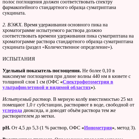
полос поглощения должен соответствовать спектру
фармакопейного стандартного образца суматриптана
сукцината.
2. ВЭЖХ
. Время удерживания основного пика на
хроматограмме испытуемого раствора должно
соответствовать времени удерживания пика суматриптана на
хроматограмме раствора стандартного образца суматриптана
сукцината (раздел «Количественное определение»).
ИСПЫТАНИЯ
Удельный показатель поглощения.
Не более 0,10 в
максимуме поглощения при длине волны 440 нм в кювете с
толщиной слоя 1 см (ОФС
«
Спектрофотометрия в
ультрафиолетовой и видимой областях
»
).
Испытуемый раствор.
В мерную колбу вместимостью 25 мл
помещают 1,0 г субстанции, растворяют в воде, свободной от
углерода
диоксида, и доводят объём раствора тем же
растворителем до метки.
рН.
От 4,5 до 5,3 (1 % раствор, ОФС
«
Ионометрия
»
, метод 3).