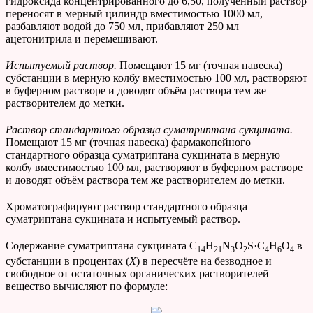
гидроксида концентрированного до 6,50, полученный раствор
переносят в мерный цилиндр вместимостью 1000 мл,
разбавляют водой до 750 мл, прибавляют 250 мл
ацетонитрила и перемешивают.
Испытуемый раствор.
Помещают 15 мг (точная навеска)
субстанции в мерную колбу вместимостью 100 мл, растворяют
в буферном растворе и доводят объём раствора тем же
растворителем до метки.
Раствор стандартного образца суматриптана сукцината.
Помещают 15 мг (точная навеска) фармакопейного
стандартного образца суматриптана сукцината в мерную
колбу вместимостью 100 мл, растворяют в буферном растворе
и доводят объём раствора тем же растворителем до метки.
Хроматографируют раствор стандартного образца
суматриптана сукцината и испытуемый раствор.
Содержание суматриптана сукцината C
H
N
O
S·С
Н
О
в
14
21
3
2
4
6
4
субстанции в процентах (
Х
) в пересчёте на безводное и
свободное от остаточных органических растворителей
вещество вычисляют по формуле: