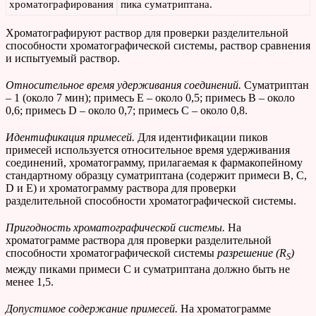
хроматографирования
пика суматриптана.
Хроматографируют раствор для проверки разделительной
способности хроматографической системы, раствор сравнения
и испытуемый раствор.
Относительное время удерживания соединений.
Суматриптан
– 1 (около 7 мин); примесь Е – около 0,5; примесь В – около
0,6; примесь D – около 0,7; примесь С – около 0,8.
Идентификация примесей.
Для идентификации пиков
примесей используется относительное время удерживания
соединений, хроматограмму, прилагаемая к фармакопейному
стандартному образцу суматриптана (содержит примеси В, С,
D и Е) и хроматограмму раствора для проверки
разделительной способности хроматографической системы.
Пригодность хроматографической системы.
На
хроматограмме раствора для проверки разделительной
способности хроматографической системы
разрешение (
R
)
S
между пиками примеси С и суматриптана должно быть не
менее 1,5.
Допустимое содержание примесей.
На хроматограмме