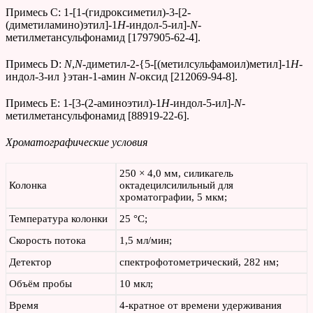
Примесь С: 1-[1-(гидроксиметил)-3-[2-
(диметиламино)этил]-1
H
-индол-5-ил]-
N
-
метилметансульфонамид [1797905-62-4].
Примесь D:
N
,
N
-диметил-2-{5-[(метилсульфамоил)метил]-1
H
-
индол-3-ил }этан-1-амин
N
-оксид [212069-94-8].
Примесь Е: 1-[3-(2-аминоэтил)-1
H
-индол-5-ил]-
N
-
метилметансульфонамид [88919-22-6].
Хроматографические условия
250 × 4,0 мм, силикагель
Колонка
октадецилсилильный для
хроматографии, 5 мкм;
Температура колонки
25 °С;
Скорость потока
1,5 мл/мин;
Детектор
спектрофотометрический, 282 нм;
Объём пробы
10 мкл;
Время
4-кратное от времени удерживания