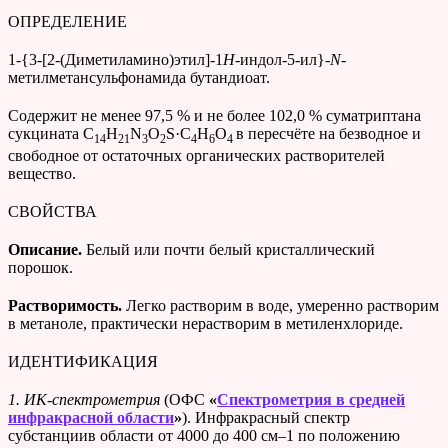
ОПРЕДЕЛЕНИЕ
1-{3-[2-(Диметиламино)этил]-1
Н
-индол-5-ил}-
N
-
метилметансульфонамида бутандиоат.
Cодержит не менее 97,5 % и не более 102,0 % суматриптана
сукцината C
H
N
O
S·С
Н
О
в пересчёте на безводное и
14
21
3
2
4
6
4
свободное от остаточных органических растворителей
вещество.
СВОЙСТВА
Описание.
Белый или почти белый кристаллический
порошок.
Растворимость.
Легко растворим в воде, умеренно растворим
в метаноле, практически нерастворим в метиленхлориде.
ИДЕНТИФИКАЦИЯ
1.
ИК-спектрометрия
(ОФС
«
Спектрометрия в средней
инфракрасной области
»
).
Инфракрасный спектр
субстанциив области от 4000 до 400 см–1 по положению