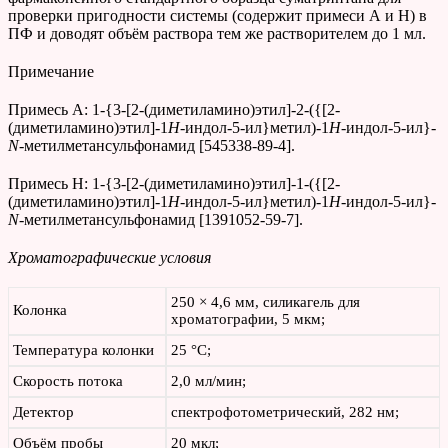
проверки пригодности системы (содержит примеси А и Н) в
ПФ и доводят объём раствора тем же растворителем до 1 мл.
Примечание
Примесь А: 1-{3-[2-(диметиламино)этил]-2-({[2-
(диметиламино)этил]-1
H
-индол-5-ил}метил)-1
H
-индол-5-ил}-
N
-метилметансульфонамид [545338-89-4].
Примесь Н: 1-{3-[2-(диметиламино)этил]-1-({[2-
(диметиламино)этил]-1
H
-индол-5-ил}метил)-1
H
-индол-5-ил}-
N
-метилметансульфонамид [1391052-59-7].
Хроматографические условия
250 × 4,6 мм, силикагель для
Колонка
хроматографии, 5 мкм;
Температура колонки
25 °С;
Скорость потока
2,0 мл/мин;
Детектор
спектрофотометрический, 282 нм;
Объём пробы
20 мкл;