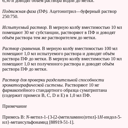
6,50
и доводят объём раствора водой до метки.
Подвижная фаза (ПФ).
Ацетонитрил—буферный раствор
250:750.
Испытуемый раствор.
В мерную колбу вместимостью 10 мл
помещают 30 мг субстанции, растворяют в ПФ и доводят
объём раствора тем же растворителем до метки.
Раствор сравнения.
В мерную колбу вместимостью 100 мл
помещают 1,0 мл испытуемого раствора и доводят объём
раствора ПФ до метки. В мерную колбу вместимостью 10 мл
помещают 1,0 мл полученного раствора и доводят объём
раствора ПФ до метки.
Раствор для проверки разделительной способности
хроматографической системы.
Растворяют 10 мг
фармакопейного стандартного образца суматриптана
(содержит примеси В, С, D и Е) в 1,0 мл ПФ.
Примечание
Примесь В:
N
-метил-1-{3-[2-(метиламино)этил]-1
H
-индол-5-
ил}-метансульфонамид [88919-51-1].