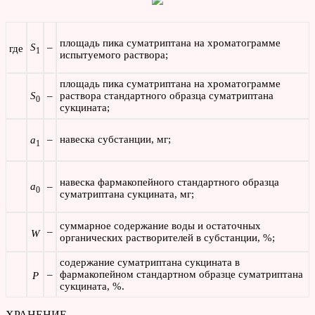
площадь пика суматриптана на хроматограмме
S
–
где
1
испытуемого раствора;
площадь пика суматриптана на хроматограмме
S
–
раствора стандартного образца суматриптана
0
сукцината;
–
навеска субстанции, мг;
а
1
навеска фармакопейного стандартного образца
а
–
0
суматриптана сукцината, мг;
суммарное содержание воды и остаточных
–
W
органических растворителей в субстанции, %;
содержание суматриптана сукцината в
–
фармакопейном стандартном образце суматриптана
P
сукцината, %.
ХРАНЕНИЕ