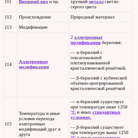
111
Внешний вид
и пр.
хрупкий
металл
светло-
серого цвета
112
Происхождение
Природный материал
113
Модификации
2
аллотропные
модификации
бериллия:
— α-бериллий с
гексагональной
Аллотропные
плотноупакованной
114
модификации
кристаллической решёткой,
— β-бериллий с кубической
объёмно-центрированной
кристаллической решёткой
— α-бериллий существует
при температуре ниже 1250
°C
и иных
стандартных
Температура и иные
условиях
,
условия перехода
115
аллотропных
— β-бериллий существует
модификаций друг в
при температуре выше 1250
друга
°C
и иных
стандартных