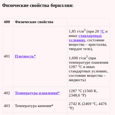
Физические свойства бериллия:
400
Физические свойства
3
1,85 г/см
(при 20
°C
и
иных
стандартных
условиях
, состояние
вещества – кристаллы,
твердое тело),
401
Плотность*
3
1,690 г/см
(при
температуре плавления
1287 °C и иных
стандартных условиях,
состояние вещества –
жидкость)
1287 °C (1560 K,
402
Температура плавления*
2348,6 °F)
2742 K (2469 °C, 4476
403
Температура кипения*
°F)