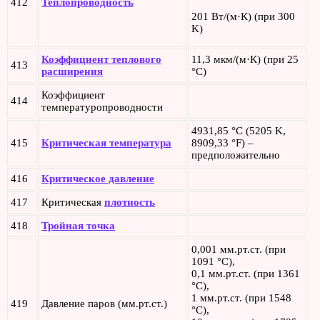
412
Теплопроводность
201 Вт/(м·К) (при 300
K)
Коэффициент теплового
11,3 мкм/(м·К) (при 25
413
расширения
°С)
Коэффициент
414
температуропроводности
4931,85 °C (5205 K,
415
Критическая температура
8909,33 °F) –
предположительно
416
Критическое давление
417
Критическая
плотность
418
Тройная точка
0,001 мм.рт.ст. (при
1091 °C),
0,1 мм.рт.ст. (при 1361
°C),
1 мм.рт.ст. (при 1548
419
Давление паров (мм.рт.ст.)
°C),