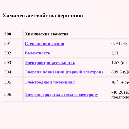
Химические свойства бериллия:
300
Химические свойства
301
Степени окисления
0, +1, +2
302
Валентность
I, II
303
Электроотрицательность
1,57 (шк
304
Энергия ионизации (первый электрон)
899,5 кД
2+
305
Электродный потенциал
Be
+ 2e
-48(20) к
306
Энергия сродства атома к электрону
предпол