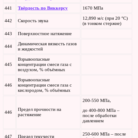
441
Твёрдость по Виккерсу
1670 МПа
12,890 м/с (при 20 °C)
442
Скорость звука
(в тонком стержне)
443
Поверхностное натяжение
Динамическая вязкость газов
444
и жидкостей
Взрывоопасные
445
концентрации смеси газа с
воздухом, % объёмных
Взрывоопасные
446
концентрации смеси газа с
кислородом, % объёмных
200-550 МПа,
Предел прочности на
до 400-800 МПа –
446
растяжение
после обработки
давлением
250-600 МПа – после
447
Предел текучести