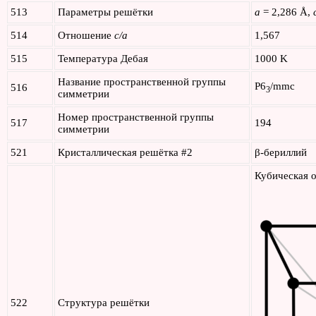
513
Параметры решётки
a
= 2,286 Å,
514
Отношение
c/a
1,567
515
Температура Дебая
1000 K
Название пространственной группы
P6
/mmc
516
3
симметрии
Номер пространственной группы
517
194
симметрии
521
Кристаллическая решётка #2
β-бериллий
Кубическая 
522
Структура решётки