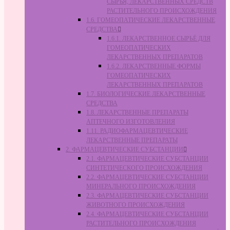
СЫРЬЯ, ЛЕКАРСТВЕННЫХ СРЕДСТВ
РАСТИТЕЛЬНОГО ПРОИСХОЖДЕНИЯ
1.6. ГОМЕОПАТИЧЕСКИЕ ЛЕКАРСТВЕННЫЕ
СРЕДСТВА
1.6.1. ЛЕКАРСТВЕННОЕ СЫРЬЁ ДЛЯ
ГОМЕОПАТИЧЕСКИХ
ЛЕКАРСТВЕННЫХ ПРЕПАРАТОВ
1.6.2. ЛЕКАРСТВЕННЫЕ ФОРМЫ
ГОМЕОПАТИЧЕСКИХ
ЛЕКАРСТВЕННЫХ ПРЕПАРАТОВ
1.7. БИОЛОГИЧЕСКИЕ ЛЕКАРСТВЕННЫЕ
СРЕДСТВА
1.8. ЛЕКАРСТВЕННЫЕ ПРЕПАРАТЫ
АПТЕЧНОГО ИЗГОТОВЛЕНИЯ
1.11. РАДИОФАРМАЦЕВТИЧЕСКИЕ
ЛЕКАРСТВЕННЫЕ ПРЕПАРАТЫ
2. ФАРМАЦЕВТИЧЕСКИЕ СУБСТАНЦИИ
2.1. ФАРМАЦЕВТИЧЕСКИЕ СУБСТАНЦИИ
СИНТЕТИЧЕСКОГО ПРОИСХОЖДЕНИЯ
2.2. ФАРМАЦЕВТИЧЕСКИЕ СУБСТАНЦИИ
МИНЕРАЛЬНОГО ПРОИСХОЖДЕНИЯ
2.3. ФАРМАЦЕВТИЧЕСКИЕ СУБСТАНЦИИ
ЖИВОТНОГО ПРОИСХОЖДЕНИЯ
2.4. ФАРМАЦЕВТИЧЕСКИЕ СУБСТАНЦИИ
РАСТИТЕЛЬНОГО ПРОИСХОЖДЕНИЯ