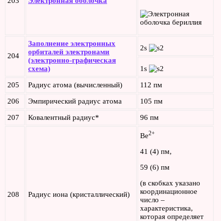
203
Электронная оболочка
Заполнение электронных
2s
орбиталей электронами
204
(электронно-графическая
схема)
1s
205
Радиус атома (вычисленный)
112 пм
206
Эмпирический радиус атома
105 пм
207
Ковалентный радиус*
96 пм
2+
Be
41 (4) пм,
59 (6) пм
(в скобках указано
координационное
208
Радиус иона (кристаллический)
число –
характеристика,
которая определяет