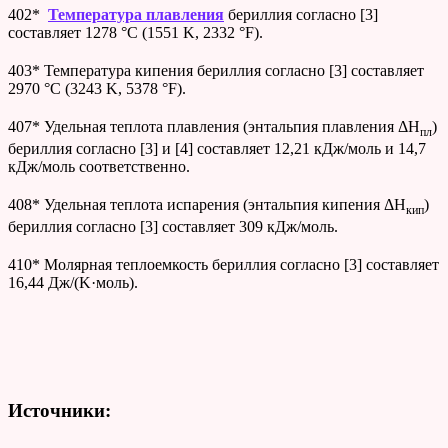
402*
Температура плавления
бериллия согласно [3]
составляет 1278 °C (1551 K, 2332 °F).
403* Температура кипения бериллия согласно [3] составляет
2970 °C (3243 K, 5378 °F).
407* Удельная теплота плавления (энтальпия плавления ΔH
)
пл
бериллия согласно [3] и [4] составляет 12,21 кДж/моль и 14,7
кДж/моль соответственно.
408* Удельная теплота испарения (энтальпия кипения ΔH
)
кип
бериллия согласно [3] составляет 309 кДж/моль.
410* Молярная теплоемкость бериллия согласно [3] составляет
16,44 Дж/(K·моль).
Источники: