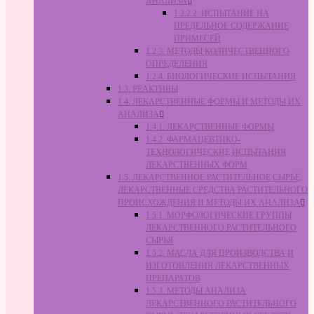
АНАЛИЗА
1.2.2.2. ИСПЫТАНИЕ НА
ПРЕДЕЛЬНОЕ СОДЕРЖАНИЕ
ПРИМЕСЕЙ
1.2.3. МЕТОДЫ КОЛИЧЕСТВЕННОГО
ОПРЕДЕЛЕНИЯ
1.2.4. БИОЛОГИЧЕСКИЕ ИСПЫТАНИЯ
1.3. РЕАКТИВЫ
1.4. ЛЕКАРСТВЕННЫЕ ФОРМЫ И МЕТОДЫ ИХ
АНАЛИЗА
1.4.1. ЛЕКАРСТВЕННЫЕ ФОРМЫ
1.4.2. ФАРМАЦЕВТИКО-
ТЕХНОЛОГИЧЕСКИЕ ИСПЫТАНИЯ
ЛЕКАРСТВЕННЫХ ФОРМ
1.5. ЛЕКАРСТВЕННОЕ РАСТИТЕЛЬНОЕ СЫРЬЁ,
ЛЕКАРСТВЕННЫЕ СРЕДСТВА РАСТИТЕЛЬНОГО
ПРОИСХОЖДЕНИЯ И МЕТОДЫ ИХ АНАЛИЗА
1.5.1. МОРФОЛОГИЧЕСКИЕ ГРУППЫ
ЛЕКАРСТВЕННОГО РАСТИТЕЛЬНОГО
СЫРЬЯ
1.5.2. МАСЛА ДЛЯ ПРОИЗВОДСТВА И
ИЗГОТОВЛЕНИЯ ЛЕКАРСТВЕННЫХ
ПРЕПАРАТОВ
1.5.3. МЕТОДЫ АНАЛИЗА
ЛЕКАРСТВЕННОГО РАСТИТЕЛЬНОГО