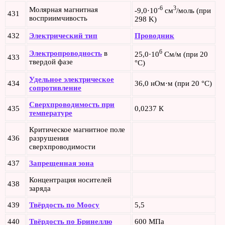
-6
3
Молярная магнитная
-9,0·10
см
/моль (при
431
восприимчивость
298 K)
432
Электрический тип
Проводник
6
Электропроводность
в
25,0·10
См/м (при 20
433
твердой фазе
°C)
Удельное электрическое
434
36,0 нОм·м (при 20 °C)
сопротивление
Сверхпроводимость при
435
0,0237 К
температуре
Критическое магнитное поле
436
разрушения
сверхпроводимости
437
Запрещенная зона
Концентрация носителей
438
заряда
439
Твёрдость по Моосу
5,5
440
Твёрдость по Бринеллю
600 МПа