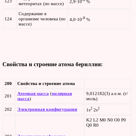
-6
123
2,9·10
%
метеоритах (по массе)
Содержание в
-8
124
организме человека (по
4,0·10
%
массе)
Свойства и строение атома бериллия
:
200
Свойства и строение атома
Атомная масса
(
молярная
9,012182(3) а.е.м. (г/
201
масса
)
моль)
2
2
202
Электронная конфигурация
1s
2s
K2 L2 M0 N0 O0 P0
Q0 R0