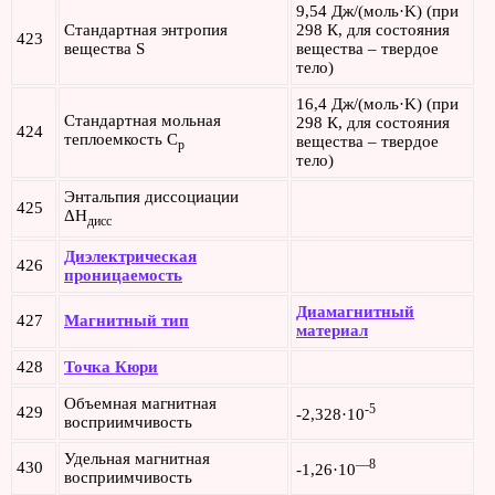
9,54 Дж/(моль·K) (при
Стандартная энтропия
298 К, для состояния
423
вещества S
вещества – твердое
тело)
16,4 Дж/(моль·K) (при
Стандартная мольная
298 К, для состояния
424
теплоемкость C
вещества – твердое
p
тело)
Энтальпия диссоциации
425
ΔH
дисс
Диэлектрическая
426
проницаемость
Диамагнитный
427
Магнитный тип
материал
428
Точка Кюри
Объемная магнитная
-5
429
-2,328·10
восприимчивость
Удельная магнитная
—
8
430
-1,26·10
восприимчивость