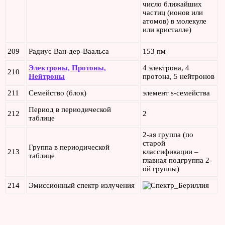
число ближайших
частиц (ионов или
атомов) в молекуле
или кристалле)
209
Радиус Ван-дер-Ваальса
153 пм
Электроны, Протоны,
4 электрона, 4
210
Нейтроны
протона, 5 нейтронов
211
Семейство (блок)
элемент s-семейства
Период в периодической
212
2
таблице
2-ая группа (по
старой
Группа в периодической
213
классификации –
таблице
главная подгруппа 2-
ой группы)
214
Эмиссионный спектр излучения