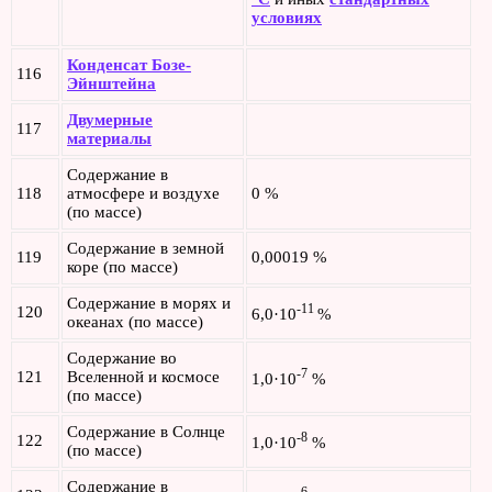
условиях
Конденсат Бозе-
116
Эйнштейна
Двумерные
117
материалы
Содержание в
118
атмосфере и воздухе
0 %
(по массе)
Содержание в земной
119
0,00019 %
коре (по массе)
Содержание в морях и
-11
120
6,0·10
%
океанах (по массе)
Содержание во
-7
121
Вселенной и космосе
1,0·10
%
(по массе)
Содержание в Солнце
-8
122
1,0·10
%
(по массе)
Содержание в