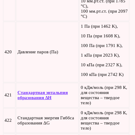
10 мм.рт.ст. (при 1785
°C),
100 мм.рт.ст. (при 2097
°C)
1 Па (при 1462 K),
10 Па (при 1608 K),
100 Па (при 1791 K),
420
Давление паров (Па)
1 кПа (при 2023 K),
10 кПа (при 2327 K),
100 кПа (при 2742 K)
0 кДж/моль (при 298 К,
Стандартная энтальпия
для состояния
421
образования ΔH
вещества – твердое
тело)
0 кДж/моль (при 298 К,
Стандартная энергия Гиббса
для состояния
422
образования ΔG
вещества – твердое
тело)