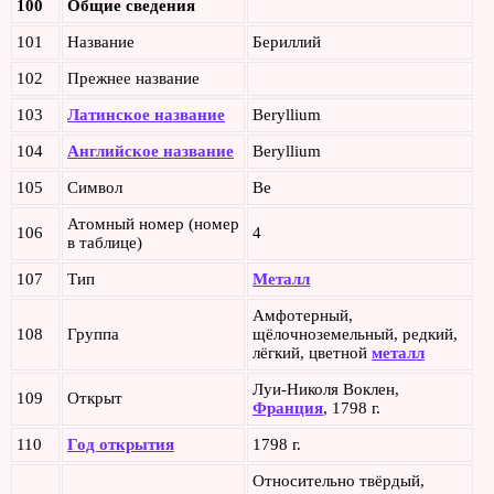
100
Общие сведения
101
Название
Бериллий
102
Прежнее название
103
Латинское название
Beryllium
104
Английское название
Beryllium
105
Символ
Be
Атомный номер (номер
106
4
в таблице)
107
Тип
Металл
Амфотерный,
108
Группа
щёлочноземельный, редкий,
лёгкий, цветной
металл
Луи-Николя Воклен,
109
Открыт
Франция
, 1798 г.
110
Год открытия
1798 г.
Относительно твёрдый,