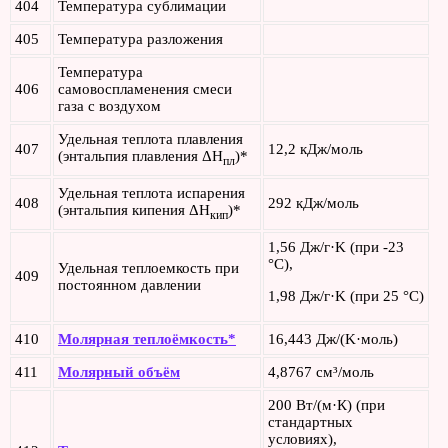
404
Температура сублимации
405
Температура разложения
Температура
406
самовоспламенения смеси
газа с воздухом
Удельная теплота плавления
407
12,2 кДж/моль
(энтальпия плавления ΔH
)*
пл
Удельная теплота испарения
408
292 кДж/моль
(энтальпия кипения ΔH
)*
кип
1,56 Дж/г·K (при -23
°C),
Удельная теплоемкость при
409
постоянном давлении
1,98 Дж/г·K (при 25 °C)
410
Молярная теплоёмкость*
16,443 Дж/(K·моль)
411
Молярный объём
4,8767 см³/моль
200 Вт/(м·К) (при
стандартных
условиях),