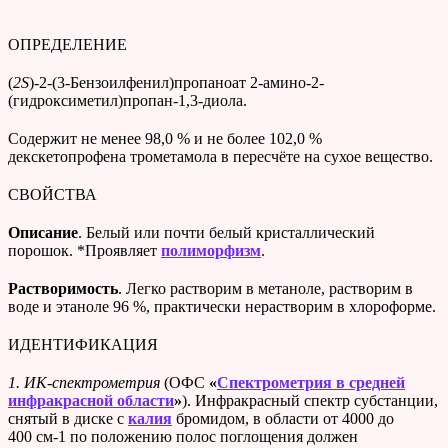
ОПРЕДЕЛЕНИЕ
(
2S
)-2-(3-Бензоилфенил)пропаноат 2-амино-2-
(гидроксиметил)пропан-1,3-диола.
Содержит не менее 98,0 % и не более 102,0 %
декскетопрофена
трометамола
в пересчёте на сухое вещество.
СВОЙСТВА
Описание
. Белый или почти белый кристаллический
порошок. *Проявляет
полиморфизм
.
Растворимость
. Легко растворим в метаноле, растворим в
воде и этаноле 96 %, практически нерастворим в хлороформе.
ИДЕНТИФИКАЦИЯ
1.
ИК-спектрометрия
(ОФС
«
Спектрометрия в средней
инфракрасной области
»
). Инфракрасный спектр субстанции,
снятый в диске с
калия
бромидом, в области от 4000 до
400 см-1 по положению полос поглощения должен