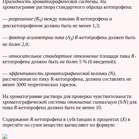
Пригодность хроматографической системы.
На
хроматограмме раствора стандартного образца кетопрофена:
—
разрешение (
R
)
между пиками
R
-кетопрофена и
S
декскетопрофеном должно быть не менее 1,3;
—
фактор асимметрии
пика (
A
)
R
-кетопрофена должен быть
S
не более 2,0;
—
относительное стандартное отклонение
площади пика
R
-
кетопрофена должно быть не более 5 % (6 введений);
—
эффективность хроматографической колонки (N)
,
рассчитанная по пику R-кетопрофена, должна составлять не
менее 3000 теоретических тарелок.
На хроматограмме раствора для проверки чувствительности
хроматографической системы
отношение сигнал/шум (
S
/
N
)
для
пика
R
-кетопрофена должно быть не менее 10.
Содержание
R
-кетопрофена в субстанции в процентах (
Х
) в
пересчёте на сухое вещество вычисляют по формуле: