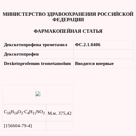
МИНИСТЕРСТВО ЗДРАВООХРАНЕНИЯ РОССИЙСКОЙ
ФЕДЕРАЦИИ
ФАРМАКОПЕЙНАЯ СТАТЬЯ
Декскетопрофена трометамол
ФС.2.1.0406
Декскетопрофен
Dexketoprofenum trometamolum
Вводится впервые
C
H
O
·C
H
NO
М.м. 375,42
16
14
3
4
11
3
[156604-79-4]