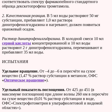
соответствовать спектру фармакопейного стандартного
образца декскетопрофена трометамола.
2. Качественная реакция.
В 5 мл воды растворяют 50 мг
субстанции, прибавляют 1,0 мл раствора
динитрофенилгидразина и нагревают; должен появиться
оранжевый осадок.
Раствор динитрофенилгидразина.
В холодной смеси 10 мл
серной кислоты
концентрированной и 10 мл воды
растворяют 2 г динитрофенилгидразина, перемешивают и
прибавляют 35 мл воды.
ИСПЫТАНИЯ
Удельное вращение.
От –4 до –6 в пересчёте на сухое
вещество (1,47 % раствор субстанции в метаноле, ОФС
«
Оптическое вращение
»
).
Удельный показатель поглощения.
От 425 до 451 (в
максимуме поглощения) при длине волны 260 нм в пересчёте
на сухое вещество (0,01 % раствор субстанции в воде,
ОФС«Спектрофотометрия в ультрафиолетовой и видимой
областях»).