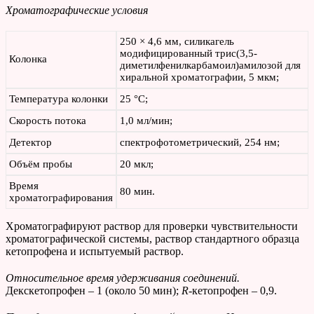
Хроматографические условия
250 × 4,6 мм, силикагель
модифицированный трис(3,5-
Колонка
диметилфенилкарбамоил)амилозой для
хиральной хроматографии, 5 мкм;
Температура колонки
25 °С;
Скорость потока
1,0 мл/мин;
Детектор
спектрофотометрический, 254 нм;
Объём пробы
20 мкл;
Время
80 мин.
хроматографирования
Хроматографируют раствор для проверки чувствительности
хроматографической системы, раствор стандартного образца
кетопрофена и испытуемый раствор.
Относительное время удерживания соединений.
Декскетопрофен – 1 (около 50 мин);
R
-кетопрофен – 0,9.