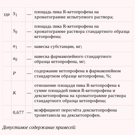
площадь пика R-кетопрофена на
S
где
—
1
хроматограмме испытуемого раствора;
площадь пика R-кетопрофена на
S
—
хроматограмме раствора стандартного образца
0
кетопрофена;
а
—
навеска субстанции, мг;
1
навеска фармакопейного стандартного
а
—
0
образца кетопрофена, мг;
содержание кетопрофена в фармакопейном
P
—
стандартном образце кетопрофена, %;
отношение площади пика R-кетопрофена к
сумме площадей пиков R-кетопрофена и
К
—
декскетопрофена на хроматограмме раствора
стандартного образца кетопрофена;
коэффициент пересчёта декскетопрофена
0,677
—
трометамола на декскетопрофен.
Допустимое содержание примесей: