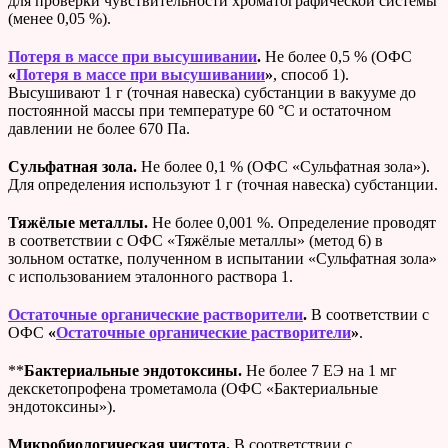
для проверки чувствительности хроматографической системы
(менее 0,05 %).
Потеря в массе при высушивании
.
Не более 0,5 % (ОФС
«
Потеря в массе при высушивании
»
, способ 1).
Высушивают 1 г (точная навеска) субстанции в вакууме до
постоянной массы при температуре 60 °С и остаточном
давлении не более 670 Па.
Сульфатная зола.
Не более 0,1 % (ОФС «Сульфатная зола»).
Для определения используют 1 г (точная навеска) субстанции.
Тяжёлые металлы.
Не более 0,001 %. Определение проводят
в соответствии с ОФС «Тяжёлые металлы» (метод 6) в
зольном остатке, полученном в испытании «Сульфатная зола»
с использованием эталонного раствора 1.
Остаточные органические растворители
.
В соответствии с
ОФС
«
Остаточные органические растворители
»
.
**
Бактериальные эндотоксины.
Не более 7 ЕЭ на 1 мг
декскетопрофена трометамола (ОФС «Бактериальные
эндотоксины»).
Микробиологическая чистота.
В соответствии с