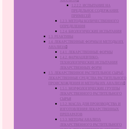
АНАЛИЗА
1.2.2.2. ИСПЫТАНИЕ НА
ПРЕДЕЛЬНОЕ СОДЕРЖАНИЕ
ПРИМЕСЕЙ
1.2.3. МЕТОДЫ КОЛИЧЕСТВЕННОГО
ОПРЕДЕЛЕНИЯ
1.2.4. БИОЛОГИЧЕСКИЕ ИСПЫТАНИЯ
1.3. РЕАКТИВЫ
1.4. ЛЕКАРСТВЕННЫЕ ФОРМЫ И МЕТОДЫ ИХ
АНАЛИЗА
1.4.1. ЛЕКАРСТВЕННЫЕ ФОРМЫ
1.4.2. ФАРМАЦЕВТИКО-
ТЕХНОЛОГИЧЕСКИЕ ИСПЫТАНИЯ
ЛЕКАРСТВЕННЫХ ФОРМ
1.5. ЛЕКАРСТВЕННОЕ РАСТИТЕЛЬНОЕ СЫРЬЁ,
ЛЕКАРСТВЕННЫЕ СРЕДСТВА РАСТИТЕЛЬНОГО
ПРОИСХОЖДЕНИЯ И МЕТОДЫ ИХ АНАЛИЗА
1.5.1. МОРФОЛОГИЧЕСКИЕ ГРУППЫ
ЛЕКАРСТВЕННОГО РАСТИТЕЛЬНОГО
СЫРЬЯ
1.5.2. МАСЛА ДЛЯ ПРОИЗВОДСТВА И
ИЗГОТОВЛЕНИЯ ЛЕКАРСТВЕННЫХ
ПРЕПАРАТОВ
1.5.3. МЕТОДЫ АНАЛИЗА
ЛЕКАРСТВЕННОГО РАСТИТЕЛЬНОГО