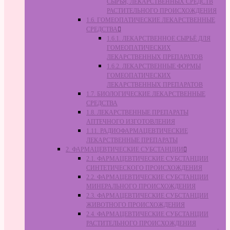
СЫРЬЯ, ЛЕКАРСТВЕННЫХ СРЕДСТВ
РАСТИТЕЛЬНОГО ПРОИСХОЖДЕНИЯ
1.6. ГОМЕОПАТИЧЕСКИЕ ЛЕКАРСТВЕННЫЕ
СРЕДСТВА
1.6.1. ЛЕКАРСТВЕННОЕ СЫРЬЁ ДЛЯ
ГОМЕОПАТИЧЕСКИХ
ЛЕКАРСТВЕННЫХ ПРЕПАРАТОВ
1.6.2. ЛЕКАРСТВЕННЫЕ ФОРМЫ
ГОМЕОПАТИЧЕСКИХ
ЛЕКАРСТВЕННЫХ ПРЕПАРАТОВ
1.7. БИОЛОГИЧЕСКИЕ ЛЕКАРСТВЕННЫЕ
СРЕДСТВА
1.8. ЛЕКАРСТВЕННЫЕ ПРЕПАРАТЫ
АПТЕЧНОГО ИЗГОТОВЛЕНИЯ
1.11. РАДИОФАРМАЦЕВТИЧЕСКИЕ
ЛЕКАРСТВЕННЫЕ ПРЕПАРАТЫ
2. ФАРМАЦЕВТИЧЕСКИЕ СУБСТАНЦИИ
2.1. ФАРМАЦЕВТИЧЕСКИЕ СУБСТАНЦИИ
СИНТЕТИЧЕСКОГО ПРОИСХОЖДЕНИЯ
2.2. ФАРМАЦЕВТИЧЕСКИЕ СУБСТАНЦИИ
МИНЕРАЛЬНОГО ПРОИСХОЖДЕНИЯ
2.3. ФАРМАЦЕВТИЧЕСКИЕ СУБСТАНЦИИ
ЖИВОТНОГО ПРОИСХОЖДЕНИЯ
2.4. ФАРМАЦЕВТИЧЕСКИЕ СУБСТАНЦИИ
РАСТИТЕЛЬНОГО ПРОИСХОЖДЕНИЯ