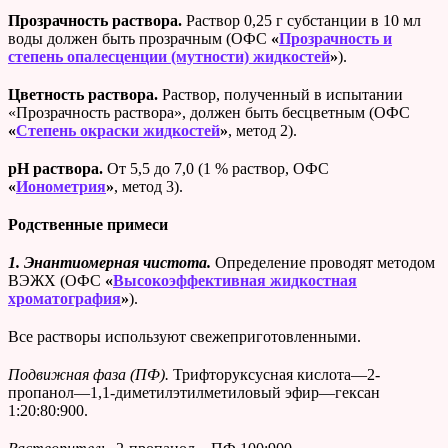
Прозрачность раствора.
Раствор 0,25 г субстанции в 10 мл
воды должен быть прозрачным (ОФС
«
Прозрачность и
степень опалесценции (мутности) жидкостей
»
).
Цветность раствора.
Раствор, полученный в испытании
«Прозрачность раствора», должен быть бесцветным (ОФС
«
Степень окраски жидкостей
»
, метод 2).
рН раствора.
От 5,5 до 7,0 (1 % раствор, ОФС
«
Ионометрия
»
, метод 3).
Родственные примеси
1. Энантиомерная чистота.
Определение проводят методом
ВЭЖХ (ОФС
«
Высокоэффективная жидкостная
хроматография
»
).
Все растворы используют свежеприготовленными.
Подвижная фаза (ПФ).
Трифторуксусная кислота—2-
пропанол—1,1-диметилэтилметиловый эфир—гексан
1:20:80:900.