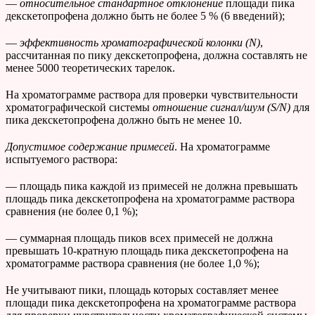
—
относительное стандартное отклонение
площади пика
декскетопрофена должно быть не более 5 % (6 введений);
—
эффективность хроматографической колонки (N)
,
рассчитанная по пику декскетопрофена, должна составлять не
менее 5000 теоретических тарелок.
На хроматограмме раствора для проверки чувствительности
хроматографической системы
отношение сигнал/шум (
S
/
N
)
для
пика декскетопрофена должно быть не менее 10.
Допустимое содержание примесей
. На хроматограмме
испытуемого раствора:
— площадь пика каждой из примесей не должна превышать
площадь пика декскетопрофена на хроматограмме раствора
сравнения (не более 0,1 %);
— суммарная площадь пиков всех примесей не должна
превышать 10-кратную площадь пика декскетопрофена на
хроматограмме раствора сравнения (не более 1,0 %);
Не учитывают пики, площадь которых составляет менее
площади пика декскетопрофена на хроматограмме раствора