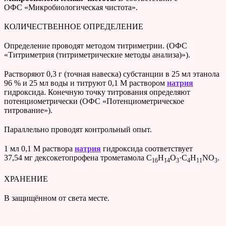
ОФС «Микробиологическая чистота».
КОЛИЧЕСТВЕННОЕ ОПРЕДЕЛЕНИЕ
Определение проводят методом титриметрии. (ОФС
«Титриметрия (титриметрические методы анализа)»).
Растворяют 0,3 г (точная навеска) субстанции в 25 мл этанола
96 % и 25 мл воды и титруют 0,1 М раствором
натрия
гидроксида. Конечную точку титрования определяют
потенциометрически (ОФС «Потенциометрическое
титрование»).
Параллельно проводят контрольный опыт.
1 мл 0,1 М раствора
натрия
гидроксида соответствует
37,54 мг дексокетопрофена трометамола C
H
O
·C
H
NO
.
16
14
3
4
11
3
ХРАНЕНИЕ
В защищённом от света месте.