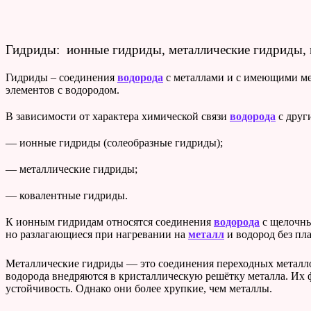
Гидриды: ионные гидриды, металлические гидриды, 
Гидриды – соединения
водорода
с металлами и с имеющими 
элементов с водородом.
В зависимости от характера химической связи
водорода
с друг
— ионные гидриды (солеобразные гидриды);
— металлические гидриды;
— ковалентные гидриды.
К ионным гидридам относятся соединения
водорода
с щелочны
но разлагающиеся при нагревании на
металл
и водород без пл
Металлические гидриды — это соединения переходных металлов
водорода внедряются в кристаллическую решётку металла. Их 
устойчивость. Однако они более хрупкие, чем металлы.