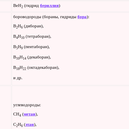
BeН
(гидрид
бериллия
)
2
бороводороды (бораны, гидриды
бора
):
B
H
(диборан),
2
6
В
Н
(тетраборан),
4
10
B
H
(пентаборан),
5
9
B
H
(декаборан),
10
14
B
H
(октадекаборан),
18
22
и др.
углеводороды:
CH
(
метан
),
4
C
H
(
этан
)
,
2
6