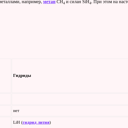
металлами, например,
метан
CH
и силан SiH
. При этом на на
4
4
Гидриды
нет
LiH (
гидрид лития
)