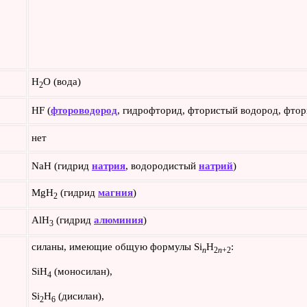
H
O (вода)
2
HF (
фтороводород
, гидрофторид, фтористый водород, фтор
нет
NaH (гидрид
натрия
, водородистый
натрий
)
MgH
(гидрид
магния
)
2
AlH
(гидрид
алюминия
)
3
силаны, имеющие общую формулы Si
H
:
n
2
n
+2
SiH
(моносилан),
4
Si
H
(дисилан),
2
6