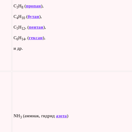
C
H
(
пропан
),
3
8
C
H
(
бутан
),
4
10
C
H
, (
пентан
),
5
12
C
H
, (
гексан
),
6
14
и др.
NH
(аммиак, гидрид
азота
)
3