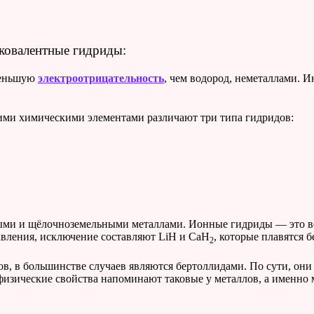
ковалентные гидриды:
мeньшую
электроотрицательность
, чем водород, неметаллами. 
ими химическими элементами различают три типа гидридов:
ми и щёлочноземельными металлами. Ионные гидриды — это ве
авления, исключение составляют LiH и CaH
, которые плавятся 
2
, в большинстве случаев являются бертоллидами. По сути, они 
физические свойства напоминают таковые у металлов, а именно 