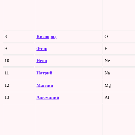
8
Кислород
O
9
Фтор
F
10
Неон
Ne
11
Натрий
Na
12
Магний
Mg
13
Алюминий
Al