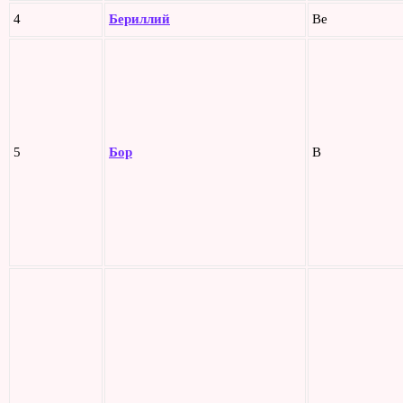
4
Бериллий
Be
5
Бор
B