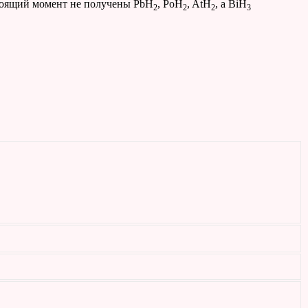
стоящий момент не получены PbH
, PoH
, AtH
, а BiH
2
2
2
3