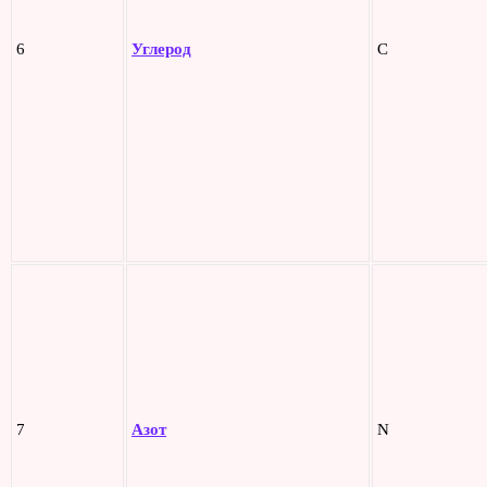
6
Углерод
C
7
Азот
N